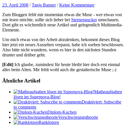
23. April 2008
/
Tanja Banner
/
Keine Kommentare
Zum Bloggen fehlt mir momentan etwas die Muse - wer etwas von
mir lesen möchte, sollte sich lieber bei
Sternengucker
umschauen.
Dort gibt es wöchentlich neue Artikel und gelegentlich Multimedia-
Elemente.
Um mich etwas von der Arbeit abzulenken, bekommt dieses Blog
hier jetzt ein neues Aussehen verpasst, habe ich soeben beschlossen.
Also bitte nicht wundern, wenn es hier in den nächsten Stunden
drunter und drüber geht.
[Edit]
Ich glaube, zumindest für heute bleibt hier doch erst einmal
alles beim Alten. Mir fehlt wohl auch die gestalterische Muse ;-)
Ähnliche Artikel
Matheaufgaben
lösen im Supernova-Blog!
Deaktiviert: Subscribe
to comments
Diplom-Kuchen
Verschwörungstheorie
Ranklotzen