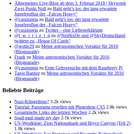
Allgemeines Live-Blog ab dem 3. Februar 2018 | Skyweek
Zwei Punkt Null
zu
Bald geht’s los: der lang erwartete
Jungfernflug der „Falcon Heavy“
@cassiopeia
zu
Bald geht’s los: der lang erwartete
Jungfernflug der „Falcon Heavy“
@cassiopeia
zu
Twitter – eine Liebeserklärung
@t_w_i_t_t_e_r_n
zu
@NetflixDe und @SkyDeutschland
twittern zu „House Of Cards“
@gottie29
zu
Meine astronomischen Vorsätze für 2016
(Blogparade)
Frank
zu
Meine astronomischen Vorsätze für 2016
(Blogparade)
@cassiopeia
zu
Erste Gehversuche mit dem Raspberry Pi
Tanja Banner
zu
Meine astronomischen Vorsätze für 2016
(Blogparade)
Beliebte Beiträge
Nazi-Klingeltöne?
3.2k views
Tutorial: Panorama erstellen mit Photoshop CS5
2.8k views
Gesammelte Links der letzten Wochen
2.2k views
Snail mail made my day
2.1k views
US-Westküste: Zion Nationalpark und Bryce Canyon (Teil 2)
1.9k views
US-Westküste: San Francisco und Yosemite Nationalpark