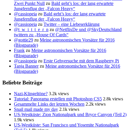
Zwei Punkt Null
zu
Bald geht’s los: der lang erwartete
Jungfernflug der „Falcon Heavy“
@cassiopeia
zu
Bald geht’s los: der lang erwartete
Jungfernflug der „Falcon Heavy“
@cassiopeia
zu
Twitter – eine Liebeserklärung
@t_w_i_t_t_e_r_n
zu
@NetflixDe und @SkyDeutschland
twittern zu „House Of Cards“
@gottie29
zu
Meine astronomischen Vorsätze für 2016
(Blogparade)
Frank
zu
Meine astronomischen Vorsätze für 2016
(Blogparade)
@cassiopeia
zu
Erste Gehversuche mit dem Raspberry Pi
Tanja Banner
zu
Meine astronomischen Vorsätze für 2016
(Blogparade)
Beliebte Beiträge
Nazi-Klingeltöne?
3.2k views
Tutorial: Panorama erstellen mit Photoshop CS5
2.8k views
Gesammelte Links der letzten Wochen
2.2k views
Snail mail made my day
2.1k views
US-Westküste: Zion Nationalpark und Bryce Canyon (Teil 2)
1.9k views
US-Westküste: San Francisco und Yosemite Nationalpark