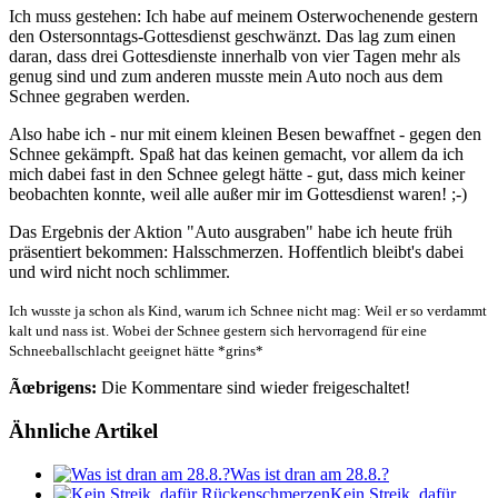
Ich muss gestehen: Ich habe auf meinem Osterwochenende gestern
den Ostersonntags-Gottesdienst geschwänzt. Das lag zum einen
daran, dass drei Gottesdienste innerhalb von vier Tagen mehr als
genug sind und zum anderen musste mein Auto noch aus dem
Schnee gegraben werden.
Also habe ich - nur mit einem kleinen Besen bewaffnet - gegen den
Schnee gekämpft. Spaß hat das keinen gemacht, vor allem da ich
mich dabei fast in den Schnee gelegt hätte - gut, dass mich keiner
beobachten konnte, weil alle außer mir im Gottesdienst waren! ;-)
Das Ergebnis der Aktion "Auto ausgraben" habe ich heute früh
präsentiert bekommen: Halsschmerzen. Hoffentlich bleibt's dabei
und wird nicht noch schlimmer.
Ich wusste ja schon als Kind, warum ich Schnee nicht mag: Weil er so verdammt
kalt und nass ist. Wobei der Schnee gestern sich hervorragend für eine
Schneeballschlacht geeignet hätte *grins*
Ãœbrigens:
Die Kommentare sind wieder freigeschaltet!
Ähnliche Artikel
Was ist dran am 28.8.?
Kein Streik, dafür