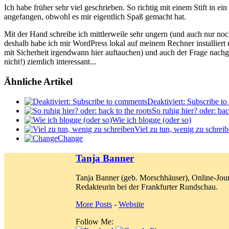
Ich habe früher sehr viel geschrieben. So richtig mit einem Stift in e
angefangen, obwohl es mir eigentlich Spaß gemacht hat.
Mit der Hand schreibe ich mittlerweile sehr ungern (und auch nur noc
deshalb habe ich mir WordPress lokal auf meinem Rechner installiert
mit Sicherheit irgendwann hier auftauchen) und auch der Frage nachge
nicht!) ziemlich interessant...
Ähnliche Artikel
Deaktiviert: Subscribe t
So ruhig hier? oder: bac
Wie ich blogge (oder so)
Viel zu tun, wenig zu schrei
Change
Tanja Banner
Tanja Banner (geb. Morschhäuser), Online-Jour
Redakteurin bei der Frankfurter Rundschau.
More Posts
-
Website
Follow Me: