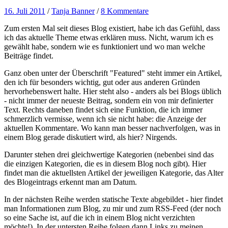
16. Juli 2011
/
Tanja Banner
/
8 Kommentare
Zum ersten Mal seit dieses Blog existiert, habe ich das Gefühl, dass
ich das aktuelle Theme etwas erklären muss. Nicht, warum ich es
gewählt habe, sondern wie es funktioniert und wo man welche
Beiträge findet.
Ganz oben unter der Überschrift "Featured" steht immer ein Artikel,
den ich für besonders wichtig, gut oder aus anderen Gründen
hervorhebenswert halte. Hier steht also - anders als bei Blogs üblich
- nicht immer der neueste Beitrag, sondern ein von mir definierter
Text. Rechts daneben findet sich eine Funktion, die ich immer
schmerzlich vermisse, wenn ich sie nicht habe: die Anzeige der
aktuellen Kommentare. Wo kann man besser nachverfolgen, was in
einem Blog gerade diskutiert wird, als hier? Nirgends.
Darunter stehen drei gleichwertige Kategorien (nebenbei sind das
die einzigen Kategorien, die es in diesem Blog noch gibt). Hier
findet man die aktuellsten Artikel der jeweiligen Kategorie, das Alter
des Blogeintrags erkennt man am Datum.
In der nächsten Reihe werden statische Texte abgebildet - hier findet
man Informationen zum Blog, zu mir und zum RSS-Feed (der noch
so eine Sache ist, auf die ich in einem Blog nicht verzichten
möchte!). In der untersten Reihe folgen dann Links zu meinen