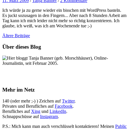
11. März 2009
/
Tanja Banner
/
2 Kommentare
Ich würde ja zu gerne wieder ein bisschen mit WordPress basteln.
Es juckt sozusagen in den Fingern... Aber nach 8 Stunden Arbeit am
Tag kann ich mich leider nicht mehr so richtig konzentrieren. Ich
glaube, ich weiß, was ich am Wochenende tue ;-)
Ältere
Beiträge
Über dieses Blog
Hier bloggt Tanja Banner (geb. Morschhäuser), Online-
Journalistin, seit Februar 2005.
Mehr im Netz
140 (oder mehr ;-) ) Zeichen auf
Twitter
.
Privates und Berufliches auf
Facebook
.
Berufliches auf
Xing
und
LinkedIn
.
Schnappschüsse auf
Instagram
.
P.S.: Mich kann man auch verschlüsselt kontaktieren! Meinen
Public