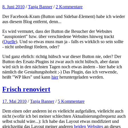
8. Juni 2010
/
Tanja Banner
/
2 Kommentare
Der Facebook-Kram (Button und Sidebar-Element) habe ich wieder
aus diesem Blog entfernt, denn...
Es wird vermutet, dass der Button die Besucher der Websites
"ausspioniert" bzw. über verschiedene Websites hinweg trackt
(
Quelle
). Und so etwas muss man ja - falls es wirklich so sein sollte
- nicht unbedingt fördern, oder?
Und ganz ehrlich: richtig hübsch war dieser Button nie, oder? Der
Button des Ersatz-Plugins ist zwar auch nicht hübsch, aber daran
wird sich in den nächsten Tagen noch etwas ändern - hier habe ich
nämlich die Gestaltungshoheit ;-) Das Plugin, das ich verwende,
heißt "WP likes" und kann
hier
heruntergeladen werden.
Frisch renoviert
17. Mai 2010
/
Tanja Banner
/
5 Kommentare
Dem einen oder anderen ist es vielleicht aufgefallen, vielleicht auch
nicht (wofür ich bei meiner schlechten Aktualisierungsfrequenz auch
selbst schuld wäre...): Ich habe das Layout etwas modifiziert und
gleichzeitig das Layout meiner anderen
beiden
Websites
an dieses