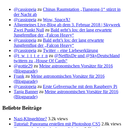
@cassiopeia
zu
Chinas Raumstation „Tiangong-1“ stürzt in
der Nacht ab
@cassiopeia
zu
Wow, SpaceX!
Allgemeines Live-Blog ab dem 3. Februar 2018 | Skyweek
Zwei Punkt Null
zu
Bald geht’s los: der lang erwartete
Jungfernflug der „Falcon Heavy“
@cassiopeia
zu
Bald geht’s los: der lang erwartete
Jungfernflug der „Falcon Heavy“
@cassiopeia
zu
Twitter – eine Liebeserklärung
@t_w_i_t_t_e_r_n
zu
@NetflixDe und @SkyDeutschland
twittern zu „House Of Cards“
@gottie29
zu
Meine astronomischen Vorsätze für 2016
(Blogparade)
Frank
zu
Meine astronomischen Vorsätze für 2016
(Blogparade)
@cassiopeia
zu
Erste Gehversuche mit dem Raspberry Pi
Tanja Banner
zu
Meine astronomischen Vorsätze für 2016
(Blogparade)
Beliebte Beiträge
Nazi-Klingeltöne?
3.2k views
Tutorial: Panorama erstellen mit Photoshop CS5
2.8k views