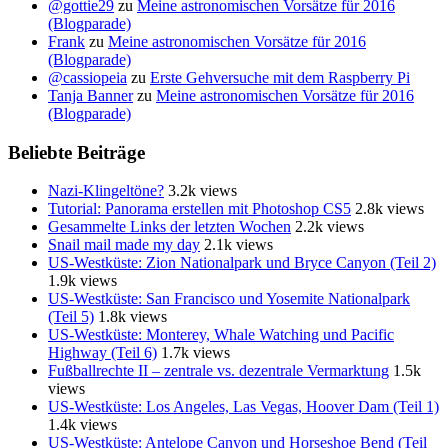
@gottie29
zu
Meine astronomischen Vorsätze für 2016
(Blogparade)
Frank
zu
Meine astronomischen Vorsätze für 2016
(Blogparade)
@cassiopeia
zu
Erste Gehversuche mit dem Raspberry Pi
Tanja Banner
zu
Meine astronomischen Vorsätze für 2016
(Blogparade)
Beliebte Beiträge
Nazi-Klingeltöne?
3.2k views
Tutorial: Panorama erstellen mit Photoshop CS5
2.8k views
Gesammelte Links der letzten Wochen
2.2k views
Snail mail made my day
2.1k views
US-Westküste: Zion Nationalpark und Bryce Canyon (Teil 2)
1.9k views
US-Westküste: San Francisco und Yosemite Nationalpark
(Teil 5)
1.8k views
US-Westküste: Monterey, Whale Watching und Pacific
Highway (Teil 6)
1.7k views
Fußballrechte II – zentrale vs. dezentrale Vermarktung
1.5k
views
US-Westküste: Los Angeles, Las Vegas, Hoover Dam (Teil 1)
1.4k views
US-Westküste: Antelope Canyon und Horseshoe Bend (Teil