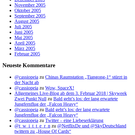
November 2005
Oktober 2005
September 2005
August 2005
Juli 2005
Juni 2005
Mai 2005
April 2005
März 2005
Februar 2005
Neueste Kommentare
@cassiopeia
zu
Chinas Raumstation „Tiangong-1“ stürzt in
der Nacht ab
@cassiopeia
zu
Wow, SpaceX!
Allgemeines Live-Blog ab dem 3. Februar 2018 | Skyweek
Zwei Punkt Null
zu
Bald geht’s los: der lang erwartete
Jungfernflug der „Falcon Heavy“
@cassiopeia
zu
Bald geht’s los: der lang erwartete
Jungfernflug der „Falcon Heavy“
@cassiopeia
zu
Twitter – eine Liebeserklärung
@t_w_i_t_t_e_r_n
zu
@NetflixDe und @SkyDeutschland
twittern zu „House Of Cards“