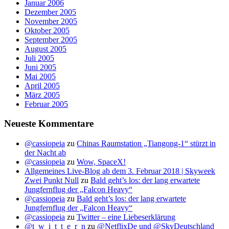
Januar 2006
Dezember 2005
November 2005
Oktober 2005
September 2005
August 2005
Juli 2005
Juni 2005
Mai 2005
April 2005
März 2005
Februar 2005
Neueste Kommentare
@cassiopeia
zu
Chinas Raumstation „Tiangong-1“ stürzt in
der Nacht ab
@cassiopeia
zu
Wow, SpaceX!
Allgemeines Live-Blog ab dem 3. Februar 2018 | Skyweek
Zwei Punkt Null
zu
Bald geht’s los: der lang erwartete
Jungfernflug der „Falcon Heavy“
@cassiopeia
zu
Bald geht’s los: der lang erwartete
Jungfernflug der „Falcon Heavy“
@cassiopeia
zu
Twitter – eine Liebeserklärung
@t_w_i_t_t_e_r_n
zu
@NetflixDe und @SkyDeutschland