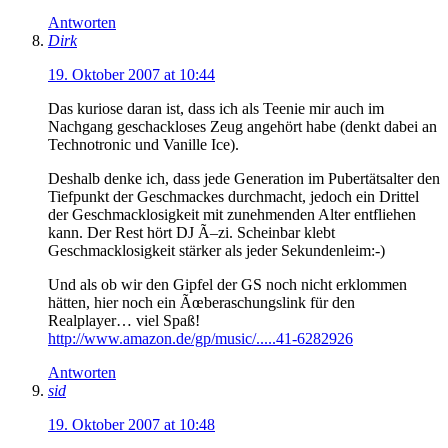
Antworten
Dirk
19. Oktober 2007 at 10:44
Das kuriose daran ist, dass ich als Teenie mir auch im
Nachgang geschackloses Zeug angehört habe (denkt dabei an
Technotronic und Vanille Ice).
Deshalb denke ich, dass jede Generation im Pubertätsalter den
Tiefpunkt der Geschmackes durchmacht, jedoch ein Drittel
der Geschmacklosigkeit mit zunehmenden Alter entfliehen
kann. Der Rest hört DJ Ã–zi. Scheinbar klebt
Geschmacklosigkeit stärker als jeder Sekundenleim:-)
Und als ob wir den Gipfel der GS noch nicht erklommen
hätten, hier noch ein Ãœberaschungslink für den
Realplayer… viel Spaß!
http://www.amazon.de/gp/music/.....41-6282926
Antworten
sid
19. Oktober 2007 at 10:48