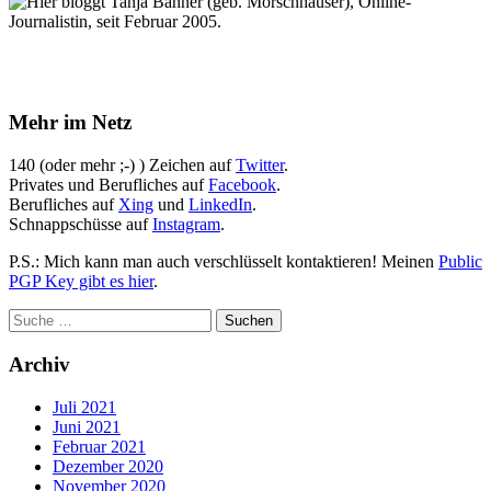
Hier bloggt Tanja Banner (geb. Morschhäuser), Online-
Journalistin, seit Februar 2005.
Mehr im Netz
140 (oder mehr ;-) ) Zeichen auf
Twitter
.
Privates und Berufliches auf
Facebook
.
Berufliches auf
Xing
und
LinkedIn
.
Schnappschüsse auf
Instagram
.
P.S.: Mich kann man auch verschlüsselt kontaktieren! Meinen
Public
PGP Key gibt es hier
.
Archiv
Juli 2021
Juni 2021
Februar 2021
Dezember 2020
November 2020