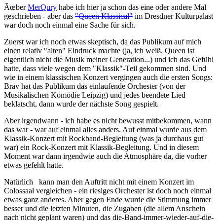
Ãœber
MerQury
habe ich hier ja schon das eine oder andere Mal
geschrieben - aber das
"Queen Klassical"
im Dresdner Kulturpalast
war doch noch einmal eine Sache für sich.
Zuerst war ich noch etwas skeptisch, da das Publikum auf mich
einen relativ "alten" Eindruck machte (ja, ich weiß, Queen ist
eigentlich nicht die Musik meiner Generation...) und ich das Gefühl
hatte, dass viele wegen dem "Klassik"-Teil gekommen sind. Und
wie in einem klassischen Konzert vergingen auch die ersten Songs:
Brav hat das Publikum das einlaufende Orchester (von der
Musikalischen Komödie Leipzig) und jedes beendete Lied
beklatscht, dann wurde der nächste Song gespielt.
Aber irgendwann - ich habe es nicht bewusst mitbekommen, wann
das war - war auf einmal alles anders. Auf einmal wurde aus dem
Klassik-Konzert mit Rockband-Begleitung (was ja durchaus gut
war) ein Rock-Konzert mit Klassik-Begleitung. Und in diesem
Moment war dann irgendwie auch die Atmosphäre da, die vorher
etwas gefehlt hatte.
Natürlich kann man den Auftritt nicht mit einem Konzert im
Colossaal vergleichen - ein riesiges Orchester ist doch noch einmal
etwas ganz anderes. Aber gegen Ende wurde die Stimmung immer
besser und die letzten Minuten, die Zugaben (die allem Anschein
nach nicht geplant waren) und das die-Band-immer-wieder-auf-die-