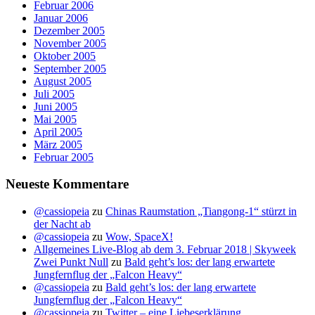
Februar 2006
Januar 2006
Dezember 2005
November 2005
Oktober 2005
September 2005
August 2005
Juli 2005
Juni 2005
Mai 2005
April 2005
März 2005
Februar 2005
Neueste Kommentare
@cassiopeia
zu
Chinas Raumstation „Tiangong-1“ stürzt in
der Nacht ab
@cassiopeia
zu
Wow, SpaceX!
Allgemeines Live-Blog ab dem 3. Februar 2018 | Skyweek
Zwei Punkt Null
zu
Bald geht’s los: der lang erwartete
Jungfernflug der „Falcon Heavy“
@cassiopeia
zu
Bald geht’s los: der lang erwartete
Jungfernflug der „Falcon Heavy“
@cassiopeia
zu
Twitter – eine Liebeserklärung