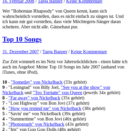
16. Februar 2008
/
Tanja Banner
/
Keine Kommentare
Wer "Bohemian Rhapsody" von Queen kennt, kann sich
wahrscheinlich vorstellen, dass es nicht einfach zu singen ist. Und
ich kann mir gut vorstellen, dass viele Möchtegern-Sänger daran
scheitern. Aber nicht alle. Gänsehaut pur.
Top 10 Songs
31. Dezember 2007
/
Tanja Banner
/
Keine Kommentare
Zur Zeit wimmelt es im Netz vor Jahresrückblicken - einen hätte ich
auch im Angebot: Meine Top 10 Songs im Jahr 2007 (anhand von
iTunes, ohne iPod).
10
-
"Someday" von Nickelback
(33x gehört)
9
- "Leningrad" von Billy Joel,
"See you at the show" von
Nickelback
und
"Teo Torriatte" von Queen
(jeweils 34x gehört)
8
-
"Far away" von Nickelback
(35x gehört)
7
- "Lost Highway" von Bon Jovi (37x gehört)
6
-
"How you remind me" von Nickelback
(38x gehört)
5
- "Savin' me" von Nickelback (39x gehört)
4
- "Summertime" von Bon Jovi (40x gehört)
3
-
"Photograph" von Nickelback
(43x gehört)
2
- "Iris" von Goo Goo Dolls (48x gehört)