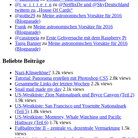
@t_w_i_t_t_e_r_n
zu
@NetflixDe und @SkyDeutschland
twittern zu „House Of Cards“
@gottie29
zu
Meine astronomischen Vorsätze für 2016
(Blogparade)
Frank
zu
Meine astronomischen Vorsätze für 2016
(Blogparade)
@cassiopeia
zu
Erste Gehversuche mit dem Raspberry Pi
Tanja Banner
zu
Meine astronomischen Vorsätze für 2016
(Blogparade)
Beliebte Beiträge
Nazi-Klingeltöne?
3.2k views
Tutorial: Panorama erstellen mit Photoshop CS5
2.8k views
Gesammelte Links der letzten Wochen
2.2k views
Snail mail made my day
2.1k views
US-Westküste: Zion Nationalpark und Bryce Canyon (Teil 2)
1.9k views
US-Westküste: San Francisco und Yosemite Nationalpark
(Teil 5)
1.8k views
US-Westküste: Monterey, Whale Watching und Pacific
Highway (Teil 6)
1.7k views
Fußballrechte II – zentrale vs. dezentrale Vermarktung
1.5k
views