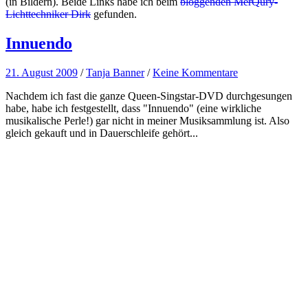
(in Bildern). Beide Links habe ich beim
bloggenden MerQury-
Lichttechniker Dirk
gefunden.
Innuendo
21. August 2009
/
Tanja Banner
/
Keine Kommentare
Nachdem ich fast die ganze Queen-Singstar-DVD durchgesungen
habe, habe ich festgestellt, dass "Innuendo" (eine wirkliche
musikalische Perle!) gar nicht in meiner Musiksammlung ist. Also
gleich gekauft und in Dauerschleife gehört...