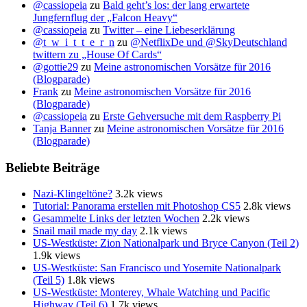
@cassiopeia
zu
Bald geht’s los: der lang erwartete
Jungfernflug der „Falcon Heavy“
@cassiopeia
zu
Twitter – eine Liebeserklärung
@t_w_i_t_t_e_r_n
zu
@NetflixDe und @SkyDeutschland
twittern zu „House Of Cards“
@gottie29
zu
Meine astronomischen Vorsätze für 2016
(Blogparade)
Frank
zu
Meine astronomischen Vorsätze für 2016
(Blogparade)
@cassiopeia
zu
Erste Gehversuche mit dem Raspberry Pi
Tanja Banner
zu
Meine astronomischen Vorsätze für 2016
(Blogparade)
Beliebte Beiträge
Nazi-Klingeltöne?
3.2k views
Tutorial: Panorama erstellen mit Photoshop CS5
2.8k views
Gesammelte Links der letzten Wochen
2.2k views
Snail mail made my day
2.1k views
US-Westküste: Zion Nationalpark und Bryce Canyon (Teil 2)
1.9k views
US-Westküste: San Francisco und Yosemite Nationalpark
(Teil 5)
1.8k views
US-Westküste: Monterey, Whale Watching und Pacific
Highway (Teil 6)
1.7k views