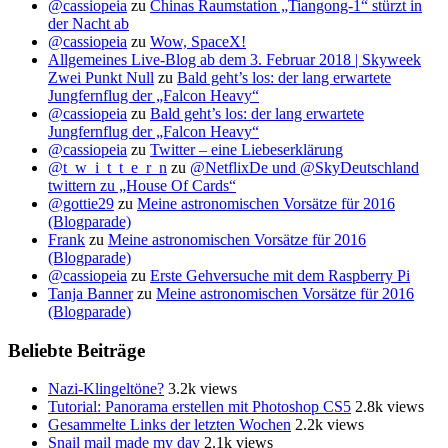
@cassiopeia
zu
Chinas Raumstation „Tiangong-1“ stürzt in
der Nacht ab
@cassiopeia
zu
Wow, SpaceX!
Allgemeines Live-Blog ab dem 3. Februar 2018 | Skyweek
Zwei Punkt Null
zu
Bald geht’s los: der lang erwartete
Jungfernflug der „Falcon Heavy“
@cassiopeia
zu
Bald geht’s los: der lang erwartete
Jungfernflug der „Falcon Heavy“
@cassiopeia
zu
Twitter – eine Liebeserklärung
@t_w_i_t_t_e_r_n
zu
@NetflixDe und @SkyDeutschland
twittern zu „House Of Cards“
@gottie29
zu
Meine astronomischen Vorsätze für 2016
(Blogparade)
Frank
zu
Meine astronomischen Vorsätze für 2016
(Blogparade)
@cassiopeia
zu
Erste Gehversuche mit dem Raspberry Pi
Tanja Banner
zu
Meine astronomischen Vorsätze für 2016
(Blogparade)
Beliebte Beiträge
Nazi-Klingeltöne?
3.2k views
Tutorial: Panorama erstellen mit Photoshop CS5
2.8k views
Gesammelte Links der letzten Wochen
2.2k views
Snail mail made my day
2.1k views