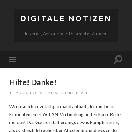
DIGITALE NOTIZEN
Internet, Astronomie, Raumfahrt & mehr
Hilfe! Danke!
12. AUGUST 2006
/
KEINE KOMMENTARE
Wenn sich hier zufällig jemand aufhält, der mir beim
Einrichten einer W-LAN-Verbindung helfen kann: Bitte
melden! Das Ganze ist allerdings etwas komplizierter,
als es klingt: Ich gehe über Alice online und wegen der