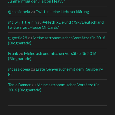
Jungfernflug der „Falcon Heavy“
@cassiopeia
zu
Twitter – eine Liebeserklärung
@t_w_i_t_t_e_r_n
zu
@NetflixDe und @SkyDeutschland
twittern zu „House Of Cards“
@gottie29
zu
Meine astronomischen Vorsätze für 2016
(Blogparade)
Frank
zu
Meine astronomischen Vorsätze für 2016
(Blogparade)
@cassiopeia
zu
Erste Gehversuche mit dem Raspberry
Pi
Tanja Banner
zu
Meine astronomischen Vorsätze für
2016 (Blogparade)