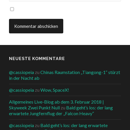
NEUESTE KOMMENTARE
@cassiopeia
zu
Chinas Raumstation „Tiangong-1“ stürzt
in der Nacht ab
@cassiopeia
zu
Wow, SpaceX!
Allgemeines Live-Blog ab dem 3. Februar 2018 |
Skyweek Zwei Punkt Null
zu
Bald geht’s los: der lang
erwartete Jungfernflug der „Falcon Heavy“
@cassiopeia
zu
Bald geht’s los: der lang erwartete