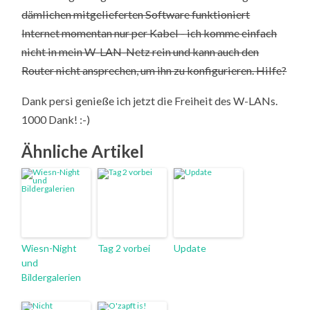
dämlichen mitgelieferten Software funktioniert
Internet momentan nur per Kabel - ich komme einfach
nicht in mein W-LAN-Netz rein und kann auch den
Router nicht ansprechen, um ihn zu konfigurieren. Hilfe?
Dank persi genieße ich jetzt die Freiheit des W-LANs.
1000 Dank! :-)
Ähnliche Artikel
Wiesn-Night
Tag 2 vorbei
Update
und
Bildergalerien