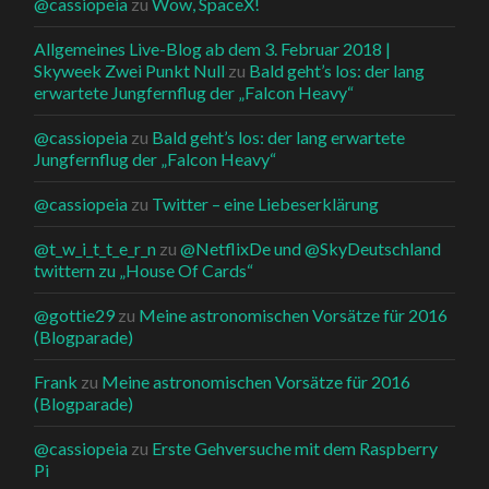
@cassiopeia
zu
Wow, SpaceX!
Allgemeines Live-Blog ab dem 3. Februar 2018 |
Skyweek Zwei Punkt Null
zu
Bald geht’s los: der lang
erwartete Jungfernflug der „Falcon Heavy“
@cassiopeia
zu
Bald geht’s los: der lang erwartete
Jungfernflug der „Falcon Heavy“
@cassiopeia
zu
Twitter – eine Liebeserklärung
@t_w_i_t_t_e_r_n
zu
@NetflixDe und @SkyDeutschland
twittern zu „House Of Cards“
@gottie29
zu
Meine astronomischen Vorsätze für 2016
(Blogparade)
Frank
zu
Meine astronomischen Vorsätze für 2016
(Blogparade)
@cassiopeia
zu
Erste Gehversuche mit dem Raspberry
Pi