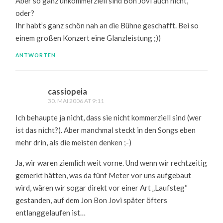
Aber so ganz unkommerziell sind Bon Jovi auch nicht,
oder?
Ihr habt’s ganz schön nah an die Bühne geschafft. Bei so
einem großen Konzert eine Glanzleistung ;))
ANTWORTEN
cassiopeia
30. MAI 2006 AT 9:11
Ich behaupte ja nicht, dass sie nicht kommerziell sind (wer
ist das nicht?). Aber manchmal steckt in den Songs eben
mehr drin, als die meisten denken ;-)
Ja, wir waren ziemlich weit vorne. Und wenn wir rechtzeitig
gemerkt hätten, was da fünf Meter vor uns aufgebaut
wird, wären wir sogar direkt vor einer Art „Laufsteg“
gestanden, auf dem Jon Bon Jovi später öfters
entlanggelaufen ist…