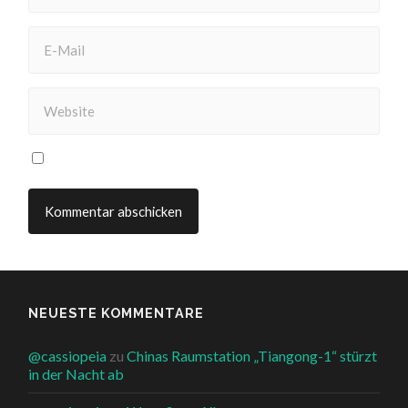
NEUESTE KOMMENTARE
@cassiopeia
zu
Chinas Raumstation „Tiangong-1“ stürzt
in der Nacht ab