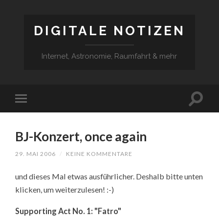
DIGITALE NOTIZEN
Internet, Astronomie, Raumfahrt & mehr
BJ-Konzert, once again
29. MAI 2006
/
KEINE KOMMENTARE
und dieses Mal etwas ausführlicher. Deshalb bitte unten
klicken, um weiterzulesen! :-)
Supporting Act No. 1: "Fatro"