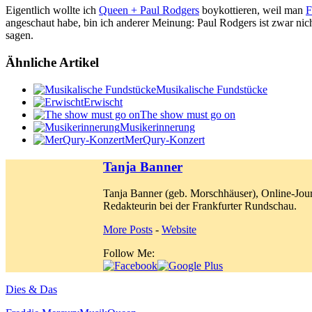
Eigentlich wollte ich
Queen + Paul Rodgers
boykottieren, weil man
F
angeschaut habe, bin ich anderer Meinung: Paul Rodgers ist zwar nich
sagen.
Ähnliche Artikel
Musikalische Fundstücke
Erwischt
The show must go on
Musikerinnerung
MerQury-Konzert
Tanja Banner
Tanja Banner (geb. Morschhäuser), Online-Jour
Redakteurin bei der Frankfurter Rundschau.
More Posts
-
Website
Follow Me:
Dies & Das