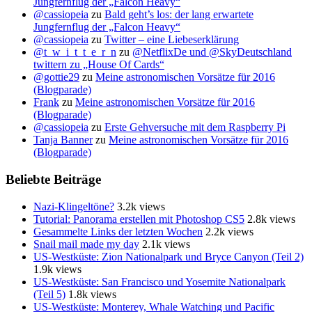
Jungfernflug der „Falcon Heavy“
@cassiopeia
zu
Bald geht’s los: der lang erwartete
Jungfernflug der „Falcon Heavy“
@cassiopeia
zu
Twitter – eine Liebeserklärung
@t_w_i_t_t_e_r_n
zu
@NetflixDe und @SkyDeutschland
twittern zu „House Of Cards“
@gottie29
zu
Meine astronomischen Vorsätze für 2016
(Blogparade)
Frank
zu
Meine astronomischen Vorsätze für 2016
(Blogparade)
@cassiopeia
zu
Erste Gehversuche mit dem Raspberry Pi
Tanja Banner
zu
Meine astronomischen Vorsätze für 2016
(Blogparade)
Beliebte Beiträge
Nazi-Klingeltöne?
3.2k views
Tutorial: Panorama erstellen mit Photoshop CS5
2.8k views
Gesammelte Links der letzten Wochen
2.2k views
Snail mail made my day
2.1k views
US-Westküste: Zion Nationalpark und Bryce Canyon (Teil 2)
1.9k views
US-Westküste: San Francisco und Yosemite Nationalpark
(Teil 5)
1.8k views
US-Westküste: Monterey, Whale Watching und Pacific