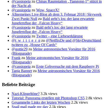
@cassiopeia
zu
Chinas Raumstation „Tiangong-1“ stürzt in
der Nacht ab
@cassiopeia
zu
Wow, SpaceX!
Allgemeines Live-Blog ab dem 3. Februar 2018 | Skyweek
Zwei Punkt Null
zu
Bald geht’s los: der lang erwartete
Jungfernflug der „Falcon Heavy“
@cassiopeia
zu
Bald geht’s los: der lang erwartete
Jungfernflug der „Falcon Heavy“
@cassiopeia
zu
Twitter – eine Liebeserklärung
@t_w_i_t_t_e_r_n
zu
@NetflixDe und @SkyDeutschland
twittern zu „House Of Cards“
@gottie29
zu
Meine astronomischen Vorsätze für 2016
(Blogparade)
Frank
zu
Meine astronomischen Vorsätze für 2016
(Blogparade)
@cassiopeia
zu
Erste Gehversuche mit dem Raspberry Pi
Tanja Banner
zu
Meine astronomischen Vorsätze für 2016
(Blogparade)
Beliebte Beiträge
Nazi-Klingeltöne?
3.2k views
Tutorial: Panorama erstellen mit Photoshop CS5
2.8k views
Gesammelte Links der letzten Wochen
2.2k views
Snail mail made my day
2.1k views