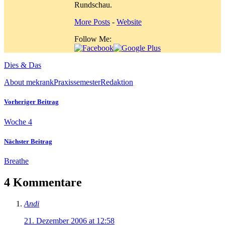
Rundschau.
More Posts
-
Website
Follow Me:
Dies & Das
About me
krank
Praxissemester
Redaktion
Vorheriger Beitrag
Woche 4
Nächster Beitrag
Breathe
4 Kommentare
Andi
21. Dezember 2006 at 12:58