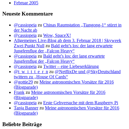
Februar 2005
Neueste Kommentare
@cassiopeia
zu
Chinas Raumstation „Tiangong-1“ stürzt in
der Nacht ab
@cassiopeia
zu
Wow, SpaceX!
Allgemeines Live-Blog ab dem 3. Februar 2018 | Skyweek
Zwei Punkt Null
zu
Bald geht’s los: der lang erwartete
Jungfernflug der „Falcon Heavy“
@cassiopeia
zu
Bald geht’s los: der lang erwartete
Jungfernflug der „Falcon Heavy“
@cassiopeia
zu
Twitter – eine Liebeserklärung
@t_w_i_t_t_e_r_n
zu
@NetflixDe und @SkyDeutschland
twittern zu „House Of Cards“
@gottie29
zu
Meine astronomischen Vorsätze für 2016
(Blogparade)
Frank
zu
Meine astronomischen Vorsätze für 2016
(Blogparade)
@cassiopeia
zu
Erste Gehversuche mit dem Raspberry Pi
Tanja Banner
zu
Meine astronomischen Vorsätze für 2016
(Blogparade)
Beliebte Beiträge