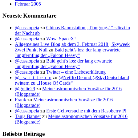
Februar 2005
Neueste Kommentare
@cassiopeia
zu
Chinas Raumstation „Tiangong-1“ stürzt in
der Nacht ab
@cassiopeia
zu
Wow, SpaceX!
Allgemeines Live-Blog ab dem 3. Februar 2018 | Skyweek
Zwei Punkt Null
zu
Bald geht’s los: der lang erwartete
Jungfernflug der „Falcon Heavy“
@cassiopeia
zu
Bald geht’s los: der lang erwartete
Jungfernflug der „Falcon Heavy“
@cassiopeia
zu
Twitter – eine Liebeserklärung
@t_w_i_t_t_e_r_n
zu
@NetflixDe und @SkyDeutschland
twittern zu „House Of Cards“
@gottie29
zu
Meine astronomischen Vorsätze für 2016
(Blogparade)
Frank
zu
Meine astronomischen Vorsätze für 2016
(Blogparade)
@cassiopeia
zu
Erste Gehversuche mit dem Raspberry Pi
Tanja Banner
zu
Meine astronomischen Vorsätze für 2016
(Blogparade)
Beliebte Beiträge