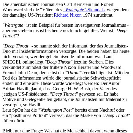
Die amerikanischen Journalisten Carl Bernstein und Robert
Woodward sind die "Väter" des
"Watergate"
-Skandals
, wegen dem
der damalige US-Präsident
Richard Nixon
1974 zurücktrat.
"Watergate"
ist ein Beispiel für besten investigativen Journalismus -
aber ein Geheimnis ist bis heute noch nicht gelüftet: Wer ist
"Deep
Throat"
?
"Deep Throat"
- so nannte sich der Informant, der das Journalisten-
Duo mit Insiderinformationen versorgte. Die beiden haben bis heute
nicht verraten, wer der geheimnisvolle Informant war. Laut
SPIEGEL online liegt
"Deep Throat"
jetzt im Sterben. Dies
verkündet zumindest der frühere Nixon-Berater und Woodward-
Freund John Dean, der selbst ein
"Throat"
-Verdächtiger ist. Mit dem
Tod des Informanten würde die journalistische Schweigepflicht
enden und eine alte These würde widerlegt werden: Der Autor
Adrian Havill glaubt, dass George H. W. Bush, der Vater des
jetzigen US-Präsidenten,
"Deep Throat"
gewesen sei. Er habe
Motive und Gelegenheiten gehabt, die Journalisten mit Material zu
versorgen, so Havill.
Laut SpOn hat die
"Washington Post"
bereits einen Nachruf oder
ein "posthumes Portrait" verfasst, das die Maske von
"Deep Throat"
lüften dürfte.
Bleibt nur eine Frage: Was hat die Menschheit davon, wenn dieses