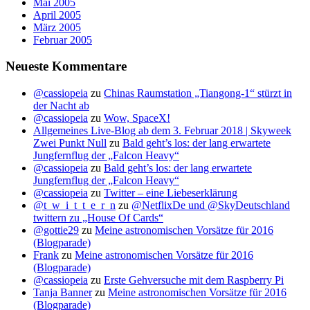
Mai 2005
April 2005
März 2005
Februar 2005
Neueste Kommentare
@cassiopeia
zu
Chinas Raumstation „Tiangong-1“ stürzt in
der Nacht ab
@cassiopeia
zu
Wow, SpaceX!
Allgemeines Live-Blog ab dem 3. Februar 2018 | Skyweek
Zwei Punkt Null
zu
Bald geht’s los: der lang erwartete
Jungfernflug der „Falcon Heavy“
@cassiopeia
zu
Bald geht’s los: der lang erwartete
Jungfernflug der „Falcon Heavy“
@cassiopeia
zu
Twitter – eine Liebeserklärung
@t_w_i_t_t_e_r_n
zu
@NetflixDe und @SkyDeutschland
twittern zu „House Of Cards“
@gottie29
zu
Meine astronomischen Vorsätze für 2016
(Blogparade)
Frank
zu
Meine astronomischen Vorsätze für 2016
(Blogparade)
@cassiopeia
zu
Erste Gehversuche mit dem Raspberry Pi
Tanja Banner
zu
Meine astronomischen Vorsätze für 2016
(Blogparade)