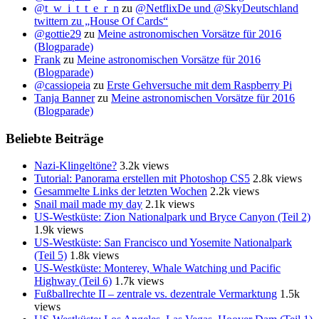
@t_w_i_t_t_e_r_n
zu
@NetflixDe und @SkyDeutschland
twittern zu „House Of Cards“
@gottie29
zu
Meine astronomischen Vorsätze für 2016
(Blogparade)
Frank
zu
Meine astronomischen Vorsätze für 2016
(Blogparade)
@cassiopeia
zu
Erste Gehversuche mit dem Raspberry Pi
Tanja Banner
zu
Meine astronomischen Vorsätze für 2016
(Blogparade)
Beliebte Beiträge
Nazi-Klingeltöne?
3.2k views
Tutorial: Panorama erstellen mit Photoshop CS5
2.8k views
Gesammelte Links der letzten Wochen
2.2k views
Snail mail made my day
2.1k views
US-Westküste: Zion Nationalpark und Bryce Canyon (Teil 2)
1.9k views
US-Westküste: San Francisco und Yosemite Nationalpark
(Teil 5)
1.8k views
US-Westküste: Monterey, Whale Watching und Pacific
Highway (Teil 6)
1.7k views
Fußballrechte II – zentrale vs. dezentrale Vermarktung
1.5k
views