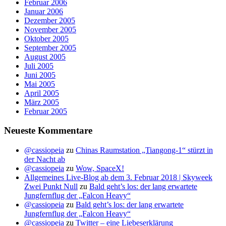
Februar 2006
Januar 2006
Dezember 2005
November 2005
Oktober 2005
September 2005
August 2005
Juli 2005
Juni 2005
Mai 2005
April 2005
März 2005
Februar 2005
Neueste Kommentare
@cassiopeia
zu
Chinas Raumstation „Tiangong-1“ stürzt in
der Nacht ab
@cassiopeia
zu
Wow, SpaceX!
Allgemeines Live-Blog ab dem 3. Februar 2018 | Skyweek
Zwei Punkt Null
zu
Bald geht’s los: der lang erwartete
Jungfernflug der „Falcon Heavy“
@cassiopeia
zu
Bald geht’s los: der lang erwartete
Jungfernflug der „Falcon Heavy“
@cassiopeia
zu
Twitter – eine Liebeserklärung