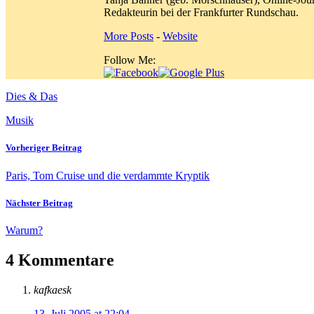
Redakteurin bei der Frankfurter Rundschau.
More Posts
-
Website
Follow Me:
Dies & Das
Musik
Vorheriger Beitrag
Paris, Tom Cruise und die verdammte Kryptik
Nächster Beitrag
Warum?
4 Kommentare
kafkaesk
13. Juli 2005 at 22:04