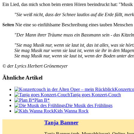
Ein Lied, das mich schon beim ersten Hören beeindruckt hat: "Musik 
"Sie weiß nicht, dass der Schnee lautlos auf die Erde fällt, me
Selten
Nie eine so einfühlsame Beschreibung eines tauben Menschen g
"Der Mann ihrer Träume muss ein Bassmann sein - das Kitzeln
"Sie mag Musik nur, wenn sie laut ist, das ist alles, was sie hört
Sie mag Musik nur wenn sie laut ist, wenn sie ihr in den Magen 
Sie mag Musik nur, wenn sie laut ist, wenn der Boden unter den 
© der Lyrics Herbert Grönemeyer
Ähnliche Artikel
Konzertco
Tanja goes Konzert-Couch
Plan B*
Die Musik des Frühlings
Kids Wanna Rock
Tanja Banner
Tanja Banner (geb. Morschhäuser), Online-Jour