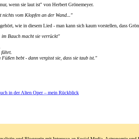
nur, wenn sie laut ist" von Herbert Grönemeyer.
rkt nichts vom Klopfen an der Wand..."
ehört, wie in diesem Lied - man kann sich kaum vorstellen, dass Grön
 im Bauch macht sie verrückt"
.
fährt.
Füßen bebt - dann vergisst sie, dass sie taub ist."
uch in der Alten Oper – mein Rückblick
nalistin und Bloggerin mit Interesse an Social Media, Astronomie un