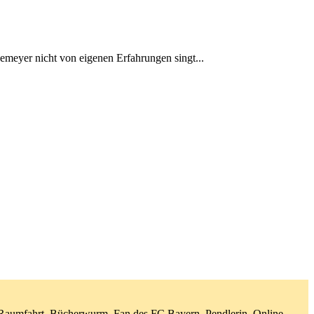
emeyer nicht von eigenen Erfahrungen singt...
d Raumfahrt. Bücherwurm. Fan des FC Bayern. Pendlerin. Online-