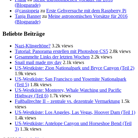
(Blogparade)
@cassiopeia
zu
Erste Gehversuche mit dem Raspberry Pi
Tanja Banner
zu
Meine astronomischen Vorsätze für 2016
(Blogparade)
Beliebte Beiträge
Nazi-Klingeltöne?
3.2k views
Tutorial: Panorama erstellen mit Photoshop CS5
2.8k views
Gesammelte Links der letzten Wochen
2.2k views
Snail mail made my day
2.1k views
US-Westküste: Zion Nationalpark und Bryce Canyon (Teil 2)
1.9k views
US-Westküste: San Francisco und Yosemite Nationalpark
(Teil 5)
1.8k views
US-Westküste: Monterey, Whale Watching und Pacific
Highway (Teil 6)
1.7k views
Fußballrechte II – zentrale vs. dezentrale Vermarktung
1.5k
views
US-Westküste: Los Angeles, Las Vegas, Hoover Dam (Teil 1)
1.4k views
US-Westküste: Antelope Canyon und Horseshoe Bend (Teil
3)
1.3k views