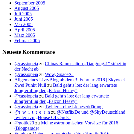
September 2005
August 2005
Juli 2005
Juni 2005
Mai 2005
April 2005
März 2005
Februar 2005
Neueste Kommentare
@cassiopeia
zu
Chinas Raumstation „Tiangong-1“ stürzt in
der Nacht ab
@cassiopeia
zu
Wow, SpaceX!
Allgemeines Live-Blog ab dem 3. Februar 2018 | Skyweek
Zwei Punkt Null
zu
Bald geht’s los: der lang erwartete
Jungfernflug der „Falcon Heavy“
@cassiopeia
zu
Bald geht’s los: der lang erwartete
Jungfernflug der „Falcon Heavy“
@cassiopeia
zu
Twitter – eine Liebeserklärung
@t_w_i_t_t_e_r_n
zu
@NetflixDe und @SkyDeutschland
twittern zu „House Of Cards“
@gottie29
zu
Meine astronomischen Vorsätze für 2016
(Blogparade)
Frank
zu
Meine astronomischen Vorsätze für 2016