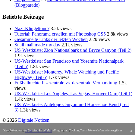
(Blogparade)
Beliebte Beiträge
Nazi-Klingeltöne?
3.2k views
Tutorial: Panorama erstellen mit Photoshop CS5
2.8k views
Gesammelte Links der letzten Wochen
2.2k views
Snail mail made my day
2.1k views
US-Westküste: Zion Nationalpark und Bryce Canyon (Teil 2)
1.9k views
US-Westküste: San Francisco und Yosemite Nationalpark
(Teil 5)
1.8k views
US-Westküste: Monterey, Whale Watching und Pacific
Highway (Teil 6)
1.7k views
Fußballrechte II – zentrale vs. dezentrale Vermarktung
1.5k
views
US-Westküste: Los Angeles, Las Vegas, Hoover Dam (Teil 1)
1.4k views
US-Westküste: Antelope Canyon und Horseshoe Bend (Teil
3)
1.3k views
© 2026
Digitale Notizen
Theme von
Anders Norén
—
Hoch ↑
x
Diese Webseite nutzt Cookies, Social Media Plugins und Tracking Tools. Weitere Informationen gibt es