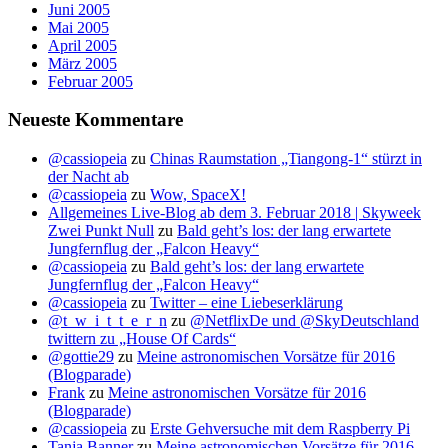
Juni 2005
Mai 2005
April 2005
März 2005
Februar 2005
Neueste Kommentare
@cassiopeia
zu
Chinas Raumstation „Tiangong-1“ stürzt in
der Nacht ab
@cassiopeia
zu
Wow, SpaceX!
Allgemeines Live-Blog ab dem 3. Februar 2018 | Skyweek
Zwei Punkt Null
zu
Bald geht’s los: der lang erwartete
Jungfernflug der „Falcon Heavy“
@cassiopeia
zu
Bald geht’s los: der lang erwartete
Jungfernflug der „Falcon Heavy“
@cassiopeia
zu
Twitter – eine Liebeserklärung
@t_w_i_t_t_e_r_n
zu
@NetflixDe und @SkyDeutschland
twittern zu „House Of Cards“
@gottie29
zu
Meine astronomischen Vorsätze für 2016
(Blogparade)
Frank
zu
Meine astronomischen Vorsätze für 2016
(Blogparade)
@cassiopeia
zu
Erste Gehversuche mit dem Raspberry Pi
Tanja Banner
zu
Meine astronomischen Vorsätze für 2016