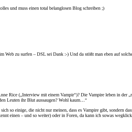
les und muss einen total belanglosen Blog schreiben ;)
ls im Web zu surfen – DSL sei Dank :-) Und da stößt man eben auf solch
 Anne Rice („Interview mit einem Vampir“)? Die Vampire leben in der 
e den Leuten ihr Blut aussaugen? Wohl kaum…“
ich so einige, die nicht nur meinen, dass es Vampire gibt, sondern da
ennt einen – und so weiter) oder in Foren, da kann ich sowas wegklick