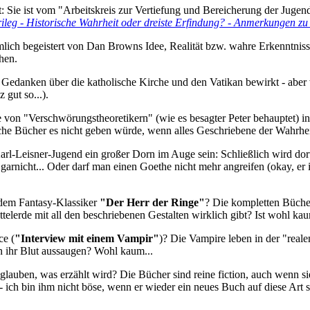
t: Sie ist vom "Arbeitskreis zur Vertiefung und Bereicherung der Juge
ileg - Historische Wahrheit oder dreiste Erfindung? - Anmerkungen zu
emlich begeistert von Dan Browns Idee, Realität bzw. wahre Erkenntnis
hen.
 Gedanken über die katholische Kirche und den Vatikan bewirkt - aber w
 gut so...).
on "Verschwörungstheoretikern" (wie es besagter Peter behauptet) in
welche Bücher es nicht geben würde, wenn alles Geschriebene der Wahrhe
rl-Leisner-Jugend ein großer Dorn im Auge sein: Schließlich wird dor
nicht... Oder darf man einen Goethe nicht mehr angreifen (okay, er ist
dem Fantasy-Klassiker
"Der Herr der Ringe"
? Die kompletten Bücher 
ttelerde mit all den beschriebenen Gestalten wirklich gibt? Ist wohl k
ce (
"Interview mit einem Vampir"
)? Die Vampire leben in der "reale
n ihr Blut aussaugen? Wohl kaum...
auben, was erzählt wird? Die Bücher sind reine fiction, auch wenn sie
ich bin ihm nicht böse, wenn er wieder ein neues Buch auf diese Art s