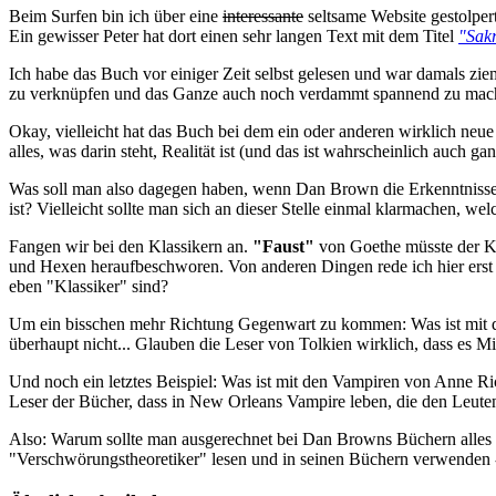
Beim Surfen bin ich über eine
interessante
seltsame Website gestolper
Ein gewisser Peter hat dort einen sehr langen Text mit dem Titel
"Sakr
Ich habe das Buch vor einiger Zeit selbst gelesen und war damals zi
zu verknüpfen und das Ganze auch noch verdammt spannend zu mac
Okay, vielleicht hat das Buch bei dem ein oder anderen wirklich neue
alles, was darin steht, Realität ist (und das ist wahrscheinlich auch ganz
Was soll man also dagegen haben, wenn Dan Brown die Erkenntnisse v
ist? Vielleicht sollte man sich an dieser Stelle einmal klarmachen, 
Fangen wir bei den Klassikern an.
"Faust"
von Goethe müsste der Ka
und Hexen heraufbeschworen. Von anderen Dingen rede ich hier erst gar
eben "Klassiker" sind?
Um ein bisschen mehr Richtung Gegenwart zu kommen: Was ist mit 
überhaupt nicht... Glauben die Leser von Tolkien wirklich, dass es Mi
Und noch ein letztes Beispiel: Was ist mit den Vampiren von Anne Ri
Leser der Bücher, dass in New Orleans Vampire leben, die den Leute
Also: Warum sollte man ausgerechnet bei Dan Browns Büchern alles gl
"Verschwörungstheoretiker" lesen und in seinen Büchern verwenden - 