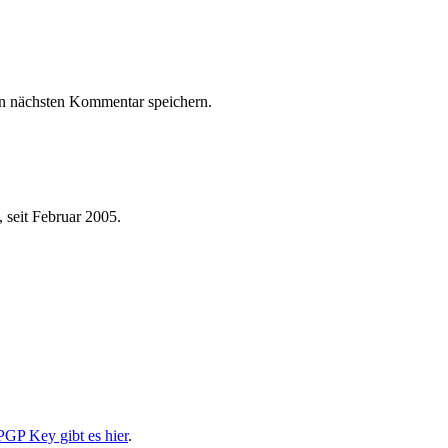
n nächsten Kommentar speichern.
 seit Februar 2005.
PGP Key gibt es hier
.