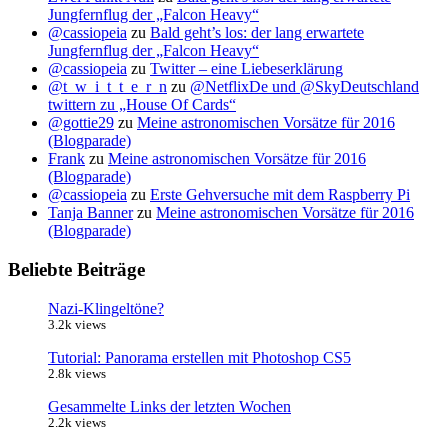
Jungfernflug der „Falcon Heavy“
@cassiopeia
zu
Bald geht’s los: der lang erwartete
Jungfernflug der „Falcon Heavy“
@cassiopeia
zu
Twitter – eine Liebeserklärung
@t_w_i_t_t_e_r_n
zu
@NetflixDe und @SkyDeutschland
twittern zu „House Of Cards“
@gottie29
zu
Meine astronomischen Vorsätze für 2016
(Blogparade)
Frank
zu
Meine astronomischen Vorsätze für 2016
(Blogparade)
@cassiopeia
zu
Erste Gehversuche mit dem Raspberry Pi
Tanja Banner
zu
Meine astronomischen Vorsätze für 2016
(Blogparade)
Beliebte Beiträge
Nazi-Klingeltöne?
3.2k views
Tutorial: Panorama erstellen mit Photoshop CS5
2.8k views
Gesammelte Links der letzten Wochen
2.2k views