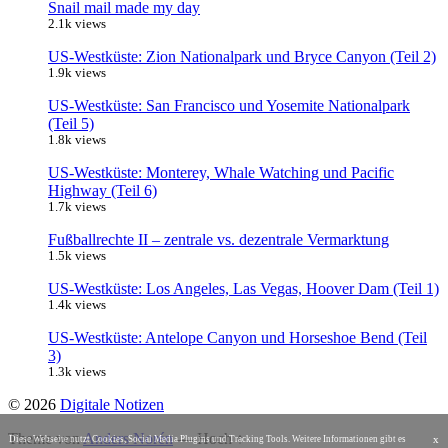
Snail mail made my day
2.1k views
US-Westküste: Zion Nationalpark und Bryce Canyon (Teil 2)
1.9k views
US-Westküste: San Francisco und Yosemite Nationalpark
(Teil 5)
1.8k views
US-Westküste: Monterey, Whale Watching und Pacific
Highway (Teil 6)
1.7k views
Fußballrechte II – zentrale vs. dezentrale Vermarktung
1.5k views
US-Westküste: Los Angeles, Las Vegas, Hoover Dam (Teil 1)
1.4k views
US-Westküste: Antelope Canyon und Horseshoe Bend (Teil
3)
1.3k views
© 2026
Digitale Notizen
Theme von
Anders Norén
—
Hoch ↑
x
Diese Webseite nutzt Cookies, Social Media Plugins und Tracking Tools. Weitere Informationen gibt es