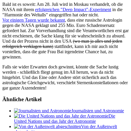
Bald ist es soweit: Am 28. Juli wird in Moskau verhandelt, ob die
NASA mit ihrem
erfolgreichen "Deep Impact"-Experiment
in die
"Harmonie des Weltalls" eingegriffen hat oder nicht.
Vor einigen Tagen wurde bekannt
, dass eine russische Astrologin
gegen die NASA geklagt und 255 Mio. Euro Schadensersatz
gefordert hat. Zur Vorverhandlung sind die Verantwortlichen erst gar
nicht erschienen, die Sache klang für sie wahrscheinlich zu absurd.
Und da der Prozess nicht in den USA
(wo man ja alles und jeden
erfolgreich verklagen kann)
stattfindet, kann ich mir auch nicht
vorstellen, dass die gute Frau Bai irgendeine Chance hat, zu
gewinnen.
Falls sie wider Erwarten doch gewinnt, könnte die Sache lustig
werden - schließlich fliegt genug im All herum, was da nicht
hingehört. Und das Eine oder Andere stört sicherlich auch das
astrologische Gleichgewicht, verschiebt Sternenkonstellationen oder
gar ganze Aszendenten!
Ähnliche Artikel
Journalisten und Astronomie
Die
United Nations und das Jahr der Astronomie
Von der Außenwelt