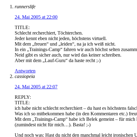
runnerslife
24. Mai 2005 at 22:00
TITLE:
Schlecht recherchiert, Töchterchen.
Jeder kennt eben nicht jeden, höchstens virtuell.
Mit dem „freuen“ und „leiden“, na ja ich weiß nicht.
In ein „Trainings-Camp“ fahren wir auch höchst selten zusamm
Neid gibt es sicher auch, nur wird das keiner schreiben.
Aber mit dem „Lauf-Guru“ da haste recht ;-)
Antworten
cassiopeia
24. Mai 2005 at 22:07
REPLY:
TITLE:
ich habe nicht schlecht recherchiert – du hast es höchstens fa
Was ich so mitbekommen habe (in den Kommentaren etc.) freut/le
Mit dem „Trainings-Camp“ habe ich Belek gemeint – für mich kam
(zumindest nicht für mich…). Basta! ;-)
Und noch was: Hast du nicht den manchmal leicht ironischen U