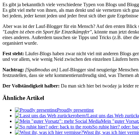
Es gibt ja bekanntlich viele verschiedene Typen von Blogs und Blo
Es gibt viel mehr von ihnen, als man denkt und sie vernetzen sich gn
bei jedem, jeder kennt jeden und jeder freut sich über gute Ergebniss
Aber was ist der Lauf-Blogger für ein Mensch? Auf den ersten Blick sc
"Laufen ist eben ein Sport für Einzelkämpfer"
, könnte man jetzt denke
eines anderen. Außerdem tauschen sie Tipps und Tricks (z.B. über d
organisiert wurde.
Fest steht:
Läufer-Blogs haben zwar nicht viel mit anderen Blogs gem
und vor allem, wie wenig Neid zwischen den einzelnen Läufern herrsc
Nachtrag:
[Spaßmodus an]
Lauf-Blogger sind neugierige Menschen. S
festzustellen, dass sie sehr kommentierunfreudig sind, was Themen ab
Der Vollständigkeit halber:
Da man sich hier bei twoday ja leider 
Ähnliche Artikel
Proudly presenting
Lasst uns das Web zurück
Mein "guter Vorsat
So ruhig hier? oder: bac
Wisst ihr, was ich hier vermi