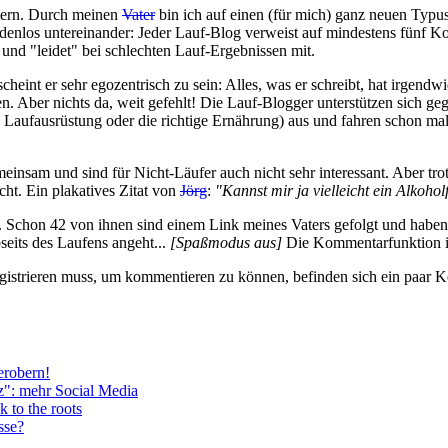
ggern. Durch meinen
Vater
bin ich auf einen (für mich) ganz neuen Typu
adenlos untereinander: Jeder Lauf-Blog verweist auf mindestens fünf K
e und "leidet" bei schlechten Lauf-Ergebnissen mit.
heint er sehr egozentrisch zu sein: Alles, was er schreibt, hat irgend
n. Aber nichts da, weit gefehlt! Die Lauf-Blogger unterstützen sich ge
ie Laufausrüstung oder die richtige Ernährung) aus und fahren schon 
einsam und sind für Nicht-Läufer auch nicht sehr interessant. Aber t
ht. Ein plakatives Zitat von
Jörg
:
"Kannst mir ja vielleicht ein Alkohol
chon 42 von ihnen sind einem Link meines Vaters gefolgt und haben di
seits des Laufens angeht...
[Spaßmodus aus]
Die Kommentarfunktion ist 
registrieren muss, um kommentieren zu können, befinden sich ein paar
erobern!
z": mehr Social Media
k to the roots
sse?