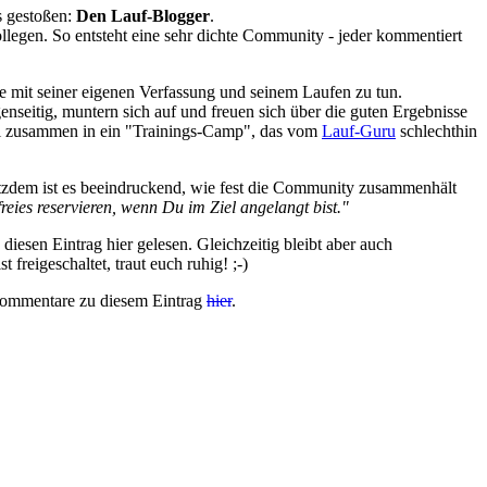
s gestoßen:
Den Lauf-Blogger
.
ollegen. So entsteht eine sehr dichte Community - jeder kommentiert
wie mit seiner eigenen Verfassung und seinem Laufen zu tun.
genseitig, muntern sich auf und freuen sich über die guten Ergebnisse
mal zusammen in ein "Trainings-Camp", das vom
Lauf-Guru
schlechthin
rotzdem ist es beeindruckend, wie fest die Community zusammenhält
freies reservieren, wenn Du im Ziel angelangt bist."
esen Eintrag hier gelesen. Gleichzeitig bleibt aber auch
freigeschaltet, traut euch ruhig! ;-)
 Kommentare zu diesem Eintrag
hier
.