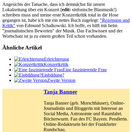
Angesichts der Tatsache, dass ich demnächst für unsere
Lokalzeitung über ein Konzert [
edit:
sinfonische Blasmusik!]
schreiben muss und meine erste Konzertkritik total in die Hose
gegangen ist, habe ich mir ein nettes Buch zugelegt:
"Rezension und
Kritik"
von Edmund Schalkowski. Ich hoffe, es hilft mir beim
"journalistischen Bewerten" der Musik. Das Fachwissen und der
Wortschatz ist ja zu einem großen Teil schon vorhanden.
Ähnliche Artikel
Erleichterung
Konzertkritik
Eine faszinierende Frau
Einbildung?
Zweite Version
Tanja Banner
Tanja Banner (geb. Morschhäuser), Online-
Journalistin und Bloggerin mit Interesse an
Social Media, Astronomie und Raumfahrt.
Bücherwurm. Fan des FC Bayern. Pendlerin.
Online-Redakteurin bei der Frankfurter
Rundschau.