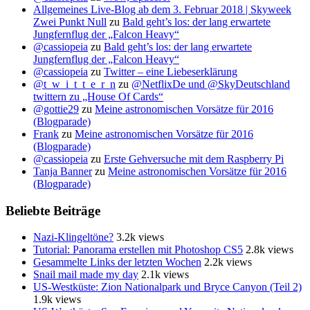
Allgemeines Live-Blog ab dem 3. Februar 2018 | Skyweek
Zwei Punkt Null
zu
Bald geht’s los: der lang erwartete
Jungfernflug der „Falcon Heavy“
@cassiopeia
zu
Bald geht’s los: der lang erwartete
Jungfernflug der „Falcon Heavy“
@cassiopeia
zu
Twitter – eine Liebeserklärung
@t_w_i_t_t_e_r_n
zu
@NetflixDe und @SkyDeutschland
twittern zu „House Of Cards“
@gottie29
zu
Meine astronomischen Vorsätze für 2016
(Blogparade)
Frank
zu
Meine astronomischen Vorsätze für 2016
(Blogparade)
@cassiopeia
zu
Erste Gehversuche mit dem Raspberry Pi
Tanja Banner
zu
Meine astronomischen Vorsätze für 2016
(Blogparade)
Beliebte Beiträge
Nazi-Klingeltöne?
3.2k views
Tutorial: Panorama erstellen mit Photoshop CS5
2.8k views
Gesammelte Links der letzten Wochen
2.2k views
Snail mail made my day
2.1k views
US-Westküste: Zion Nationalpark und Bryce Canyon (Teil 2)
1.9k views