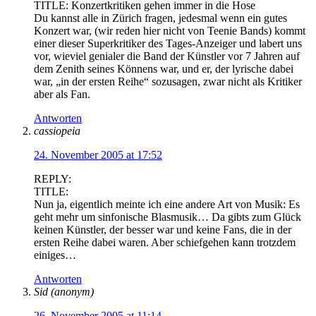
TITLE: Konzertkritiken gehen immer in die Hose
Du kannst alle in Zürich fragen, jedesmal wenn ein gutes
Konzert war, (wir reden hier nicht von Teenie Bands) kommt
einer dieser Superkritiker des Tages-Anzeiger und labert uns
vor, wieviel genialer die Band der Künstler vor 7 Jahren auf
dem Zenith seines Könnens war, und er, der lyrische dabei
war, „in der ersten Reihe“ sozusagen, zwar nicht als Kritiker
aber als Fan.
Antworten
cassiopeia
24. November 2005 at 17:52
REPLY:
TITLE:
Nun ja, eigentlich meinte ich eine andere Art von Musik: Es
geht mehr um sinfonische Blasmusik… Da gibts zum Glück
keinen Künstler, der besser war und keine Fans, die in der
ersten Reihe dabei waren. Aber schiefgehen kann trotzdem
einiges…
Antworten
Sid (anonym)
26. November 2005 at 11:14