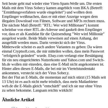
Seit heute geht mal wieder eine Viren-Spam-Welle um. Die ersten
Mails mit dem Virus Sober.y kamen angeblich vom BKA (Betreff:
"Ermittlungsverfahren wurde eingeleitet") und wollten dem
Empfänger weißmachen, dass er mit einer Anzeige wegen dem
illegalen Download von Filmen, Software und MP3s rechnen muss.
Die nächste Mail (Betreff: "RTL: Wer wird Millionaer") kommt
scheinbar von einer RTL.de-Adresse und gaukelt dem Empfänger
vor, dass er als Kandidat für die Quizsendung "Wer wird Millionär"
ausgelost wurde. Beide Mails verweisen auf einen Anhang, der
ausgefüllt werden muss. Darin versteckt sich der Virus.
Mittlerweile scheint es auch andere Varianten zu geben: Da wären
einmal Cryptsoft.com, die mir mitteilen wollen, dass mein Passwort
"erfolgreich geändert" wurde. Ebay.com verlangt eine Bestätigung
für ein neu eingerichtetes Nutzerkonto und Yahoo.com und Switch-
hh.de wollen mir einreden, dass eine E-Mail nicht angekommen ist.
Hinter allen diesen E-Mails, die bei mir im Viertelstundentakt
ankommen, versteckt sich der Virus Sober.y.
Bei der Flut an E-Mails, die momentan auf mich stürzt (15 Mails seit
13 Uhr) ist es auch nicht mehr tröstlich, dass mein Mailanbieter
web.de die E-Mails gleich "entschärft" und ich sie nur ohne Virus
zu sehen bekomme. Langsam reichts wirklich!
Ähnliche Artikel