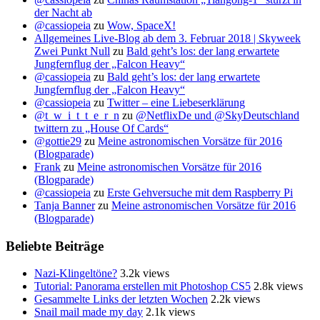
der Nacht ab
@cassiopeia
zu
Wow, SpaceX!
Allgemeines Live-Blog ab dem 3. Februar 2018 | Skyweek
Zwei Punkt Null
zu
Bald geht’s los: der lang erwartete
Jungfernflug der „Falcon Heavy“
@cassiopeia
zu
Bald geht’s los: der lang erwartete
Jungfernflug der „Falcon Heavy“
@cassiopeia
zu
Twitter – eine Liebeserklärung
@t_w_i_t_t_e_r_n
zu
@NetflixDe und @SkyDeutschland
twittern zu „House Of Cards“
@gottie29
zu
Meine astronomischen Vorsätze für 2016
(Blogparade)
Frank
zu
Meine astronomischen Vorsätze für 2016
(Blogparade)
@cassiopeia
zu
Erste Gehversuche mit dem Raspberry Pi
Tanja Banner
zu
Meine astronomischen Vorsätze für 2016
(Blogparade)
Beliebte Beiträge
Nazi-Klingeltöne?
3.2k views
Tutorial: Panorama erstellen mit Photoshop CS5
2.8k views
Gesammelte Links der letzten Wochen
2.2k views
Snail mail made my day
2.1k views