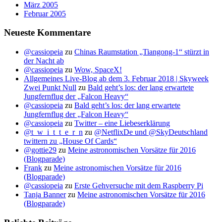
März 2005
Februar 2005
Neueste Kommentare
@cassiopeia
zu
Chinas Raumstation „Tiangong-1“ stürzt in
der Nacht ab
@cassiopeia
zu
Wow, SpaceX!
Allgemeines Live-Blog ab dem 3. Februar 2018 | Skyweek
Zwei Punkt Null
zu
Bald geht’s los: der lang erwartete
Jungfernflug der „Falcon Heavy“
@cassiopeia
zu
Bald geht’s los: der lang erwartete
Jungfernflug der „Falcon Heavy“
@cassiopeia
zu
Twitter – eine Liebeserklärung
@t_w_i_t_t_e_r_n
zu
@NetflixDe und @SkyDeutschland
twittern zu „House Of Cards“
@gottie29
zu
Meine astronomischen Vorsätze für 2016
(Blogparade)
Frank
zu
Meine astronomischen Vorsätze für 2016
(Blogparade)
@cassiopeia
zu
Erste Gehversuche mit dem Raspberry Pi
Tanja Banner
zu
Meine astronomischen Vorsätze für 2016
(Blogparade)