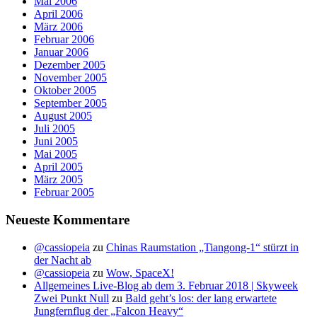
Mai 2006
April 2006
März 2006
Februar 2006
Januar 2006
Dezember 2005
November 2005
Oktober 2005
September 2005
August 2005
Juli 2005
Juni 2005
Mai 2005
April 2005
März 2005
Februar 2005
Neueste Kommentare
@cassiopeia
zu
Chinas Raumstation „Tiangong-1“ stürzt in
der Nacht ab
@cassiopeia
zu
Wow, SpaceX!
Allgemeines Live-Blog ab dem 3. Februar 2018 | Skyweek
Zwei Punkt Null
zu
Bald geht’s los: der lang erwartete
Jungfernflug der „Falcon Heavy“