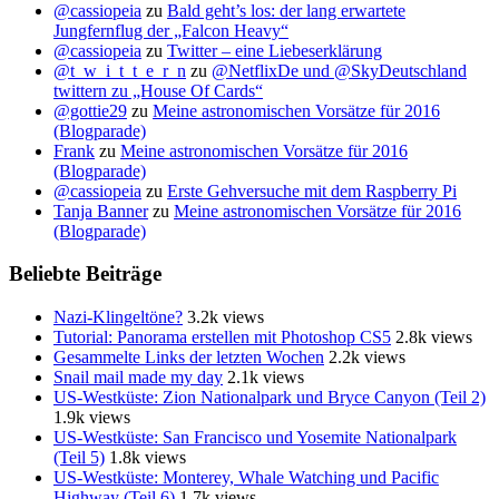
@cassiopeia
zu
Bald geht’s los: der lang erwartete
Jungfernflug der „Falcon Heavy“
@cassiopeia
zu
Twitter – eine Liebeserklärung
@t_w_i_t_t_e_r_n
zu
@NetflixDe und @SkyDeutschland
twittern zu „House Of Cards“
@gottie29
zu
Meine astronomischen Vorsätze für 2016
(Blogparade)
Frank
zu
Meine astronomischen Vorsätze für 2016
(Blogparade)
@cassiopeia
zu
Erste Gehversuche mit dem Raspberry Pi
Tanja Banner
zu
Meine astronomischen Vorsätze für 2016
(Blogparade)
Beliebte Beiträge
Nazi-Klingeltöne?
3.2k views
Tutorial: Panorama erstellen mit Photoshop CS5
2.8k views
Gesammelte Links der letzten Wochen
2.2k views
Snail mail made my day
2.1k views
US-Westküste: Zion Nationalpark und Bryce Canyon (Teil 2)
1.9k views
US-Westküste: San Francisco und Yosemite Nationalpark
(Teil 5)
1.8k views
US-Westküste: Monterey, Whale Watching und Pacific
Highway (Teil 6)
1.7k views