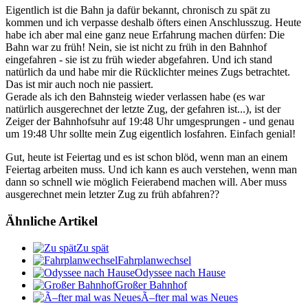
Eigentlich ist die Bahn ja dafür bekannt, chronisch zu spät zu
kommen und ich verpasse deshalb öfters einen Anschlusszug. Heute
habe ich aber mal eine ganz neue Erfahrung machen dürfen: Die
Bahn war zu früh! Nein, sie ist nicht zu früh in den Bahnhof
eingefahren - sie ist zu früh wieder abgefahren. Und ich stand
natürlich da und habe mir die Rücklichter meines Zugs betrachtet.
Das ist mir auch noch nie passiert.
Gerade als ich den Bahnsteig wieder verlassen habe (es war
natürlich ausgerechnet der letzte Zug, der gefahren ist...), ist der
Zeiger der Bahnhofsuhr auf 19:48 Uhr umgesprungen - und genau
um 19:48 Uhr sollte mein Zug eigentlich losfahren. Einfach genial!
Gut, heute ist Feiertag und es ist schon blöd, wenn man an einem
Feiertag arbeiten muss. Und ich kann es auch verstehen, wenn man
dann so schnell wie möglich Feierabend machen will. Aber muss
ausgerechnet mein letzter Zug zu früh abfahren??
Ähnliche Artikel
Zu spät
Fahrplanwechsel
Odyssee nach Hause
Großer Bahnhof
Ã–fter mal was Neues