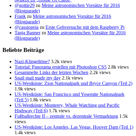
@gottie29
zu
Meine astronomischen Vorsätze für 2016
(Blogparade)
Frank
zu
Meine astronomischen Vorsätze für 2016
(Blogparade)
@cassiopeia
zu
Erste Gehversuche mit dem Raspberry Pi
Tanja Banner
zu
Meine astronomischen Vorsätze für 2016
(Blogparade)
Beliebte Beiträge
Nazi-Klingeltöne?
3.2k views
Tutorial: Panorama erstellen mit Photoshop CS5
2.8k views
Gesammelte Links der letzten Wochen
2.2k views
Snail mail made my day
2.1k views
US-Westküste: Zion Nationalpark und Bryce Canyon (Teil 2)
1.9k views
US-Westküste: San Francisco und Yosemite Nationalpark
(Teil 5)
1.8k views
US-Westküste: Monterey, Whale Watching und Pacific
Highway (Teil 6)
1.7k views
Fußballrechte II – zentrale vs. dezentrale Vermarktung
1.5k
views
US-Westküste: Los Angeles, Las Vegas, Hoover Dam (Teil 1)
1.4k views