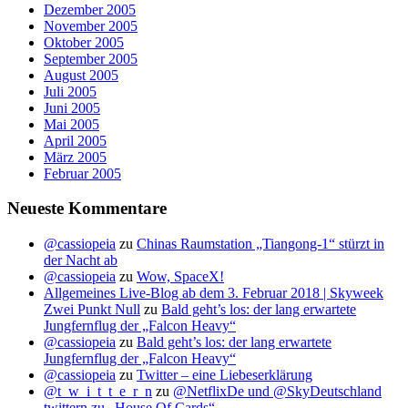
Dezember 2005
November 2005
Oktober 2005
September 2005
August 2005
Juli 2005
Juni 2005
Mai 2005
April 2005
März 2005
Februar 2005
Neueste Kommentare
@cassiopeia
zu
Chinas Raumstation „Tiangong-1“ stürzt in
der Nacht ab
@cassiopeia
zu
Wow, SpaceX!
Allgemeines Live-Blog ab dem 3. Februar 2018 | Skyweek
Zwei Punkt Null
zu
Bald geht’s los: der lang erwartete
Jungfernflug der „Falcon Heavy“
@cassiopeia
zu
Bald geht’s los: der lang erwartete
Jungfernflug der „Falcon Heavy“
@cassiopeia
zu
Twitter – eine Liebeserklärung
@t_w_i_t_t_e_r_n
zu
@NetflixDe und @SkyDeutschland
twittern zu „House Of Cards“