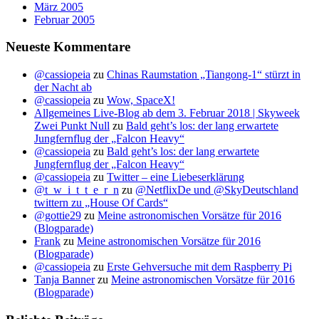
März 2005
Februar 2005
Neueste Kommentare
@cassiopeia
zu
Chinas Raumstation „Tiangong-1“ stürzt in
der Nacht ab
@cassiopeia
zu
Wow, SpaceX!
Allgemeines Live-Blog ab dem 3. Februar 2018 | Skyweek
Zwei Punkt Null
zu
Bald geht’s los: der lang erwartete
Jungfernflug der „Falcon Heavy“
@cassiopeia
zu
Bald geht’s los: der lang erwartete
Jungfernflug der „Falcon Heavy“
@cassiopeia
zu
Twitter – eine Liebeserklärung
@t_w_i_t_t_e_r_n
zu
@NetflixDe und @SkyDeutschland
twittern zu „House Of Cards“
@gottie29
zu
Meine astronomischen Vorsätze für 2016
(Blogparade)
Frank
zu
Meine astronomischen Vorsätze für 2016
(Blogparade)
@cassiopeia
zu
Erste Gehversuche mit dem Raspberry Pi
Tanja Banner
zu
Meine astronomischen Vorsätze für 2016
(Blogparade)