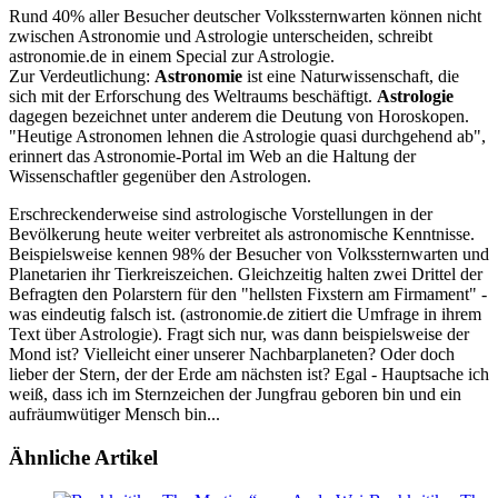
Rund 40% aller Besucher deutscher Volkssternwarten können nicht
zwischen Astronomie und Astrologie unterscheiden, schreibt
astronomie.de in einem Special zur Astrologie.
Zur Verdeutlichung:
Astronomie
ist eine Naturwissenschaft, die
sich mit der Erforschung des Weltraums beschäftigt.
Astrologie
dagegen bezeichnet unter anderem die Deutung von Horoskopen.
"Heutige Astronomen lehnen die Astrologie quasi durchgehend ab",
erinnert das Astronomie-Portal im Web an die Haltung der
Wissenschaftler gegenüber den Astrologen.
Erschreckenderweise sind astrologische Vorstellungen in der
Bevölkerung heute weiter verbreitet als astronomische Kenntnisse.
Beispielsweise kennen 98% der Besucher von Volkssternwarten und
Planetarien ihr Tierkreiszeichen. Gleichzeitig halten zwei Drittel der
Befragten den Polarstern für den "hellsten Fixstern am Firmament" -
was eindeutig falsch ist. (astronomie.de zitiert die Umfrage in ihrem
Text über Astrologie). Fragt sich nur, was dann beispielsweise der
Mond ist? Vielleicht einer unserer Nachbarplaneten? Oder doch
lieber der Stern, der der Erde am nächsten ist? Egal - Hauptsache ich
weiß, dass ich im Sternzeichen der Jungfrau geboren bin und ein
aufräumwütiger Mensch bin...
Ähnliche Artikel