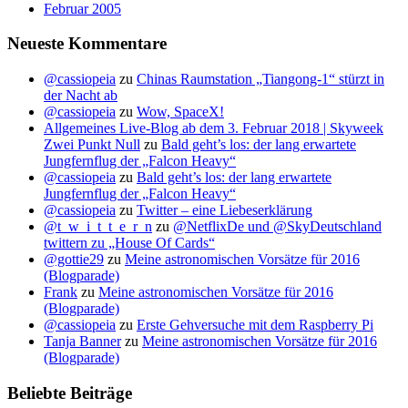
Februar 2005
Neueste Kommentare
@cassiopeia
zu
Chinas Raumstation „Tiangong-1“ stürzt in
der Nacht ab
@cassiopeia
zu
Wow, SpaceX!
Allgemeines Live-Blog ab dem 3. Februar 2018 | Skyweek
Zwei Punkt Null
zu
Bald geht’s los: der lang erwartete
Jungfernflug der „Falcon Heavy“
@cassiopeia
zu
Bald geht’s los: der lang erwartete
Jungfernflug der „Falcon Heavy“
@cassiopeia
zu
Twitter – eine Liebeserklärung
@t_w_i_t_t_e_r_n
zu
@NetflixDe und @SkyDeutschland
twittern zu „House Of Cards“
@gottie29
zu
Meine astronomischen Vorsätze für 2016
(Blogparade)
Frank
zu
Meine astronomischen Vorsätze für 2016
(Blogparade)
@cassiopeia
zu
Erste Gehversuche mit dem Raspberry Pi
Tanja Banner
zu
Meine astronomischen Vorsätze für 2016
(Blogparade)
Beliebte Beiträge