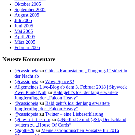
Oktober 2005
September 2005
August 2005
Juli 2005
Juni 2005
Mai 2005
April 2005
März 2005
Februar 2005
Neueste Kommentare
@cassiopeia
zu
Chinas Raumstation „Tiangong-1“ stürzt in
der Nacht ab
@cassiopeia
zu
Wow, SpaceX!
Allgemeines Live-Blog ab dem 3. Februar 2018 | Skyweek
Zwei Punkt Null
zu
Bald geht’s los: der lang erwartete
Jungfernflug der „Falcon Heavy“
@cassiopeia
zu
Bald geht’s los: der lang erwartete
Jungfernflug der „Falcon Heavy“
@cassiopeia
zu
Twitter – eine Liebeserklärung
@t_w_i_t_t_e_r_n
zu
@NetflixDe und @SkyDeutschland
twittern zu „House Of Cards“
@gottie29
zu
Meine astronomischen Vorsätze für 2016