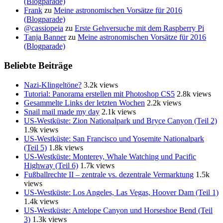
(Blogparade)
Frank
zu
Meine astronomischen Vorsätze für 2016
(Blogparade)
@cassiopeia
zu
Erste Gehversuche mit dem Raspberry Pi
Tanja Banner
zu
Meine astronomischen Vorsätze für 2016
(Blogparade)
Beliebte Beiträge
Nazi-Klingeltöne?
3.2k views
Tutorial: Panorama erstellen mit Photoshop CS5
2.8k views
Gesammelte Links der letzten Wochen
2.2k views
Snail mail made my day
2.1k views
US-Westküste: Zion Nationalpark und Bryce Canyon (Teil 2)
1.9k views
US-Westküste: San Francisco und Yosemite Nationalpark
(Teil 5)
1.8k views
US-Westküste: Monterey, Whale Watching und Pacific
Highway (Teil 6)
1.7k views
Fußballrechte II – zentrale vs. dezentrale Vermarktung
1.5k
views
US-Westküste: Los Angeles, Las Vegas, Hoover Dam (Teil 1)
1.4k views
US-Westküste: Antelope Canyon und Horseshoe Bend (Teil
3)
1.3k views