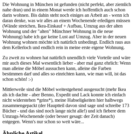
Die Wohnung in München ist gefunden (nicht perfekt, aber ziemlich
nahe dran) und in einem Monat werde ich hoffentlich auch schon
darin wohnen. Bis dahin steht noch einiges an Arbeit an - wenn ich
daran denke, was wir alles an einem Wochenende erledigen müssen
(Wände streichen, Ikea-Einkauf + Aufbau, Umzug aus der alten
Wohnung und der "alten" Münchner Wohnung in die neue
Wohnung) habe ich gar keine Lust auf Umzug. Aber in der neuen
Wohnung wohnen möchte ich natürlich unbedingt. Endlich raus aus
dem Kellerloch und endlich rein in meine erste eigene Wohnung.
Zu zweit zu wohnen hat natürlich unendlich viele Vorteile und wäre
mir auch dieses Mal wesentlich lieber - aber mal ganz ehrlich: Wenn
man alleine die Möbel aussuchen kann, alleine die Farben
bestimmen darf und alles so einrichten kann, wie man will, ist das
schon schön! :-)
Mittlerweile sind die Möbel weitestgehend ausgesucht (mehr Ikea
als ich dachte - aber Benno, Expedit und Lack konnte ich einfach
nicht widerstehen *grins*), meine Habseligkeiten hier halbwegs
zusammengepackt (der Hauptteil davon sind sage und schreibe 173
Bücher - und das sind noch lange nicht alle!) und ich fiebere dem
Umzugs-Wochenende (oder besser gesagt: der Zeit danach)
entgegen. Wenn's nur schon so weit wäre...
Ähnliche Artikel