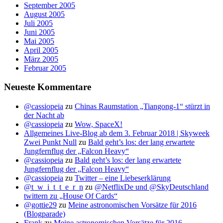
September 2005
August 2005
Juli 2005
Juni 2005
Mai 2005
April 2005
März 2005
Februar 2005
Neueste Kommentare
@cassiopeia
zu
Chinas Raumstation „Tiangong-1“ stürzt in
der Nacht ab
@cassiopeia
zu
Wow, SpaceX!
Allgemeines Live-Blog ab dem 3. Februar 2018 | Skyweek
Zwei Punkt Null
zu
Bald geht’s los: der lang erwartete
Jungfernflug der „Falcon Heavy“
@cassiopeia
zu
Bald geht’s los: der lang erwartete
Jungfernflug der „Falcon Heavy“
@cassiopeia
zu
Twitter – eine Liebeserklärung
@t_w_i_t_t_e_r_n
zu
@NetflixDe und @SkyDeutschland
twittern zu „House Of Cards“
@gottie29
zu
Meine astronomischen Vorsätze für 2016
(Blogparade)
Frank
zu
Meine astronomischen Vorsätze für 2016