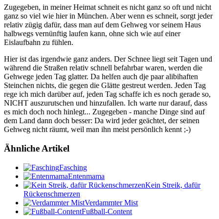
Zugegeben, in meiner Heimat schneit es nicht ganz so oft und nicht
ganz so viel wie hier in München. Aber wenn es schneit, sorgt jeder
relativ zügig dafür, dass man auf dem Gehweg vor seinem Haus
halbwegs vernünftig laufen kann, ohne sich wie auf einer
Eislaufbahn zu fühlen.
Hier ist das irgendwie ganz anders. Der Schnee liegt seit Tagen und
während die Straßen relativ schnell befahrbar waren, werden die
Gehwege jeden Tag glatter. Da helfen auch dje paar alibihaften
Steinchen nichts, die gegen die Glätte gestreut werden. Jeden Tag
rege ich mich darüber auf, jeden Tag schaffe ich es noch gerade so,
NICHT auszurutschen und hinzufallen. Ich warte nur darauf, dass
es mich doch noch hinlegt... Zugegeben - manche Dinge sind auf
dem Land dann doch besser: Da wird jeder geächtet, der seinen
Gehweg nicht räumt, weil man ihn meist persönlich kennt ;-)
Ähnliche Artikel
Fasching
Entenmama
Kein Streik, dafür
Rückenschmerzen
Verdammter Mist
Fußball-Content