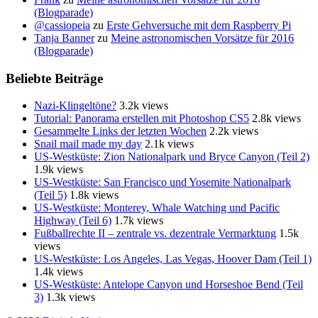
(Blogparade)
@cassiopeia
zu
Erste Gehversuche mit dem Raspberry Pi
Tanja Banner
zu
Meine astronomischen Vorsätze für 2016
(Blogparade)
Beliebte Beiträge
Nazi-Klingeltöne?
3.2k views
Tutorial: Panorama erstellen mit Photoshop CS5
2.8k views
Gesammelte Links der letzten Wochen
2.2k views
Snail mail made my day
2.1k views
US-Westküste: Zion Nationalpark und Bryce Canyon (Teil 2)
1.9k views
US-Westküste: San Francisco und Yosemite Nationalpark
(Teil 5)
1.8k views
US-Westküste: Monterey, Whale Watching und Pacific
Highway (Teil 6)
1.7k views
Fußballrechte II – zentrale vs. dezentrale Vermarktung
1.5k
views
US-Westküste: Los Angeles, Las Vegas, Hoover Dam (Teil 1)
1.4k views
US-Westküste: Antelope Canyon und Horseshoe Bend (Teil
3)
1.3k views