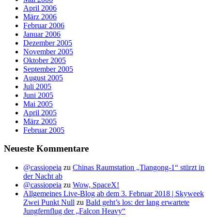
April 2006
März 2006
Februar 2006
Januar 2006
Dezember 2005
November 2005
Oktober 2005
September 2005
August 2005
Juli 2005
Juni 2005
Mai 2005
April 2005
März 2005
Februar 2005
Neueste Kommentare
@cassiopeia
zu
Chinas Raumstation „Tiangong-1“ stürzt in
der Nacht ab
@cassiopeia
zu
Wow, SpaceX!
Allgemeines Live-Blog ab dem 3. Februar 2018 | Skyweek
Zwei Punkt Null
zu
Bald geht’s los: der lang erwartete
Jungfernflug der „Falcon Heavy“