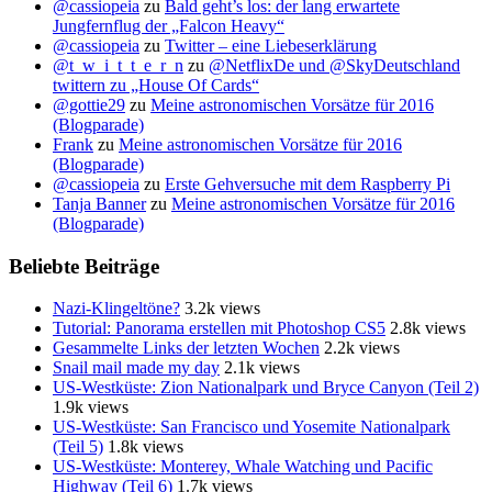
@cassiopeia
zu
Bald geht’s los: der lang erwartete
Jungfernflug der „Falcon Heavy“
@cassiopeia
zu
Twitter – eine Liebeserklärung
@t_w_i_t_t_e_r_n
zu
@NetflixDe und @SkyDeutschland
twittern zu „House Of Cards“
@gottie29
zu
Meine astronomischen Vorsätze für 2016
(Blogparade)
Frank
zu
Meine astronomischen Vorsätze für 2016
(Blogparade)
@cassiopeia
zu
Erste Gehversuche mit dem Raspberry Pi
Tanja Banner
zu
Meine astronomischen Vorsätze für 2016
(Blogparade)
Beliebte Beiträge
Nazi-Klingeltöne?
3.2k views
Tutorial: Panorama erstellen mit Photoshop CS5
2.8k views
Gesammelte Links der letzten Wochen
2.2k views
Snail mail made my day
2.1k views
US-Westküste: Zion Nationalpark und Bryce Canyon (Teil 2)
1.9k views
US-Westküste: San Francisco und Yosemite Nationalpark
(Teil 5)
1.8k views
US-Westküste: Monterey, Whale Watching und Pacific
Highway (Teil 6)
1.7k views