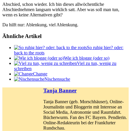
Abschied, schon wieder. Ich bin dieses allwöchentliche
Abschiednehmen langsam wirklich satt. Aber was soll man tun,
wenn es keine Alternativen gibt?
Da hilft nur: Ablenkung, viel Ablenkung.
Ähnliche Artikel
So ruhig hier? oder:
back to the roots
Wie ich blogge (oder so)
Viel zu tun, wenig zu
schreiben
Change
Nischensuche
Tanja Banner
Tanja Banner (geb. Morschhäuser), Online-
Journalistin und Bloggerin mit Interesse an
Social Media, Astronomie und Raumfahrt.
Bücherwurm. Fan des FC Bayern. Pendlerin.
Online-Redakteurin bei der Frankfurter
Rundschau.