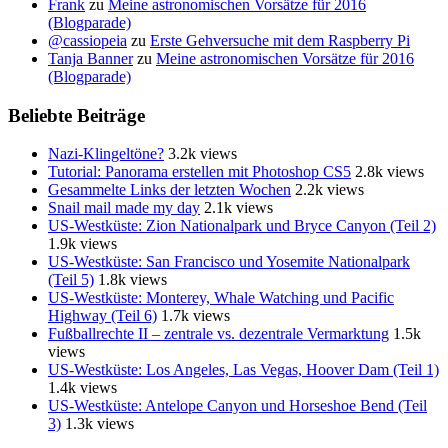
Frank
zu
Meine astronomischen Vorsätze für 2016
(Blogparade)
@cassiopeia
zu
Erste Gehversuche mit dem Raspberry Pi
Tanja Banner
zu
Meine astronomischen Vorsätze für 2016
(Blogparade)
Beliebte Beiträge
Nazi-Klingeltöne?
3.2k views
Tutorial: Panorama erstellen mit Photoshop CS5
2.8k views
Gesammelte Links der letzten Wochen
2.2k views
Snail mail made my day
2.1k views
US-Westküste: Zion Nationalpark und Bryce Canyon (Teil 2)
1.9k views
US-Westküste: San Francisco und Yosemite Nationalpark
(Teil 5)
1.8k views
US-Westküste: Monterey, Whale Watching und Pacific
Highway (Teil 6)
1.7k views
Fußballrechte II – zentrale vs. dezentrale Vermarktung
1.5k
views
US-Westküste: Los Angeles, Las Vegas, Hoover Dam (Teil 1)
1.4k views
US-Westküste: Antelope Canyon und Horseshoe Bend (Teil
3)
1.3k views