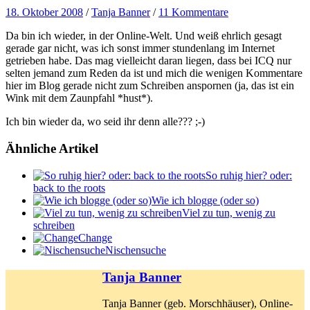
18. Oktober 2008
/
Tanja Banner
/
11 Kommentare
Da bin ich wieder, in der Online-Welt. Und weiß ehrlich gesagt
gerade gar nicht, was ich sonst immer stundenlang im Internet
getrieben habe. Das mag vielleicht daran liegen, dass bei ICQ nur
selten jemand zum Reden da ist und mich die wenigen Kommentare
hier im Blog gerade nicht zum Schreiben anspornen (ja, das ist ein
Wink mit dem Zaunpfahl *hust*).
Ich bin wieder da, wo seid ihr denn alle??? ;-)
Ähnliche Artikel
So ruhig hier? oder:
back to the roots
Wie ich blogge (oder so)
Viel zu tun, wenig zu
schreiben
Change
Nischensuche
Tanja Banner
Tanja Banner (geb. Morschhäuser), Online-