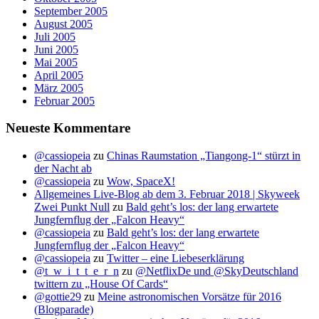
September 2005
August 2005
Juli 2005
Juni 2005
Mai 2005
April 2005
März 2005
Februar 2005
Neueste Kommentare
@cassiopeia
zu
Chinas Raumstation „Tiangong-1“ stürzt in
der Nacht ab
@cassiopeia
zu
Wow, SpaceX!
Allgemeines Live-Blog ab dem 3. Februar 2018 | Skyweek
Zwei Punkt Null
zu
Bald geht’s los: der lang erwartete
Jungfernflug der „Falcon Heavy“
@cassiopeia
zu
Bald geht’s los: der lang erwartete
Jungfernflug der „Falcon Heavy“
@cassiopeia
zu
Twitter – eine Liebeserklärung
@t_w_i_t_t_e_r_n
zu
@NetflixDe und @SkyDeutschland
twittern zu „House Of Cards“
@gottie29
zu
Meine astronomischen Vorsätze für 2016
(Blogparade)