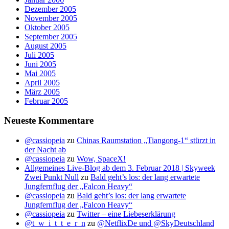
Dezember 2005
November 2005
Oktober 2005
September 2005
August 2005
Juli 2005
Juni 2005
Mai 2005
April 2005
März 2005
Februar 2005
Neueste Kommentare
@cassiopeia
zu
Chinas Raumstation „Tiangong-1“ stürzt in
der Nacht ab
@cassiopeia
zu
Wow, SpaceX!
Allgemeines Live-Blog ab dem 3. Februar 2018 | Skyweek
Zwei Punkt Null
zu
Bald geht’s los: der lang erwartete
Jungfernflug der „Falcon Heavy“
@cassiopeia
zu
Bald geht’s los: der lang erwartete
Jungfernflug der „Falcon Heavy“
@cassiopeia
zu
Twitter – eine Liebeserklärung
@t_w_i_t_t_e_r_n
zu
@NetflixDe und @SkyDeutschland