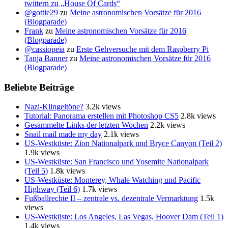
twittern zu „House Of Cards“
@gottie29
zu
Meine astronomischen Vorsätze für 2016
(Blogparade)
Frank
zu
Meine astronomischen Vorsätze für 2016
(Blogparade)
@cassiopeia
zu
Erste Gehversuche mit dem Raspberry Pi
Tanja Banner
zu
Meine astronomischen Vorsätze für 2016
(Blogparade)
Beliebte Beiträge
Nazi-Klingeltöne?
3.2k views
Tutorial: Panorama erstellen mit Photoshop CS5
2.8k views
Gesammelte Links der letzten Wochen
2.2k views
Snail mail made my day
2.1k views
US-Westküste: Zion Nationalpark und Bryce Canyon (Teil 2)
1.9k views
US-Westküste: San Francisco und Yosemite Nationalpark
(Teil 5)
1.8k views
US-Westküste: Monterey, Whale Watching und Pacific
Highway (Teil 6)
1.7k views
Fußballrechte II – zentrale vs. dezentrale Vermarktung
1.5k
views
US-Westküste: Los Angeles, Las Vegas, Hoover Dam (Teil 1)
1.4k views