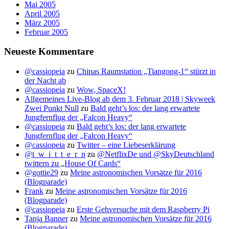
Mai 2005
April 2005
März 2005
Februar 2005
Neueste Kommentare
@cassiopeia
zu
Chinas Raumstation „Tiangong-1“ stürzt in
der Nacht ab
@cassiopeia
zu
Wow, SpaceX!
Allgemeines Live-Blog ab dem 3. Februar 2018 | Skyweek
Zwei Punkt Null
zu
Bald geht’s los: der lang erwartete
Jungfernflug der „Falcon Heavy“
@cassiopeia
zu
Bald geht’s los: der lang erwartete
Jungfernflug der „Falcon Heavy“
@cassiopeia
zu
Twitter – eine Liebeserklärung
@t_w_i_t_t_e_r_n
zu
@NetflixDe und @SkyDeutschland
twittern zu „House Of Cards“
@gottie29
zu
Meine astronomischen Vorsätze für 2016
(Blogparade)
Frank
zu
Meine astronomischen Vorsätze für 2016
(Blogparade)
@cassiopeia
zu
Erste Gehversuche mit dem Raspberry Pi
Tanja Banner
zu
Meine astronomischen Vorsätze für 2016
(Blogparade)