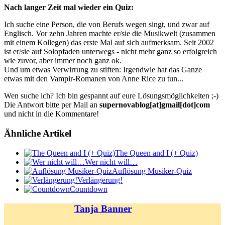
Nach langer Zeit mal wieder ein Quiz:
Ich suche eine Person, die von Berufs wegen singt, und zwar auf
Englisch. Vor zehn Jahren machte er/sie die Musikwelt (zusammen
mit einem Kollegen) das erste Mal auf sich aufmerksam. Seit 2002
ist er/sie auf Solopfaden unterwegs - nicht mehr ganz so erfolgreich
wie zuvor, aber immer noch ganz ok.
Und um etwas Verwirrung zu stiften: Irgendwie hat das Ganze
etwas mit den Vampir-Romanen von Anne Rice zu tun...
Wen suche ich? Ich bin gespannt auf eure Lösungsmöglichkeiten ;-)
Die Antwort bitte per Mail an
supernovablog[at]gmail[dot]com
und nicht in die Kommentare!
Ähnliche Artikel
The Queen and I (+ Quiz)
Wer nicht will…
Auflösung Musiker-Quiz
Verlängerung!
Countdown
Tanja Banner