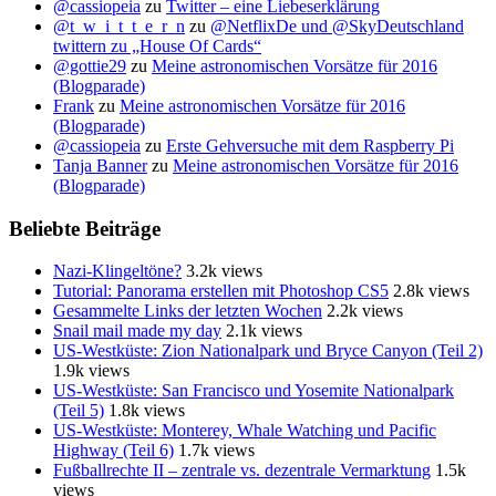
@cassiopeia
zu
Twitter – eine Liebeserklärung
@t_w_i_t_t_e_r_n
zu
@NetflixDe und @SkyDeutschland
twittern zu „House Of Cards“
@gottie29
zu
Meine astronomischen Vorsätze für 2016
(Blogparade)
Frank
zu
Meine astronomischen Vorsätze für 2016
(Blogparade)
@cassiopeia
zu
Erste Gehversuche mit dem Raspberry Pi
Tanja Banner
zu
Meine astronomischen Vorsätze für 2016
(Blogparade)
Beliebte Beiträge
Nazi-Klingeltöne?
3.2k views
Tutorial: Panorama erstellen mit Photoshop CS5
2.8k views
Gesammelte Links der letzten Wochen
2.2k views
Snail mail made my day
2.1k views
US-Westküste: Zion Nationalpark und Bryce Canyon (Teil 2)
1.9k views
US-Westküste: San Francisco und Yosemite Nationalpark
(Teil 5)
1.8k views
US-Westküste: Monterey, Whale Watching und Pacific
Highway (Teil 6)
1.7k views
Fußballrechte II – zentrale vs. dezentrale Vermarktung
1.5k
views