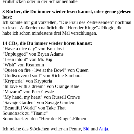
Frühstücken oder in der Schrannenhalle
3 Bücher, die Du immer wieder lesen kannst, oder gerne gelesen
hast:
Ich könnte mir gut vorstellen, "Die Frau des Zeitreisenden" nochmal
zu lesen. Außerdem natürlich die "Herr der Ringe"-Trilogie, die
habe ich schon mindestens drei Mal verschlungen.
14 CDs, die Du immer wieder hören kannst:
"Have a nice day" von Bon Jovi
"Unplugged" von Bryan Adams
"Lean into it" von Mr. Big
"Wish" von Reamonn
"Queen on fire - live at the Bowl" von Queen
"Undiscovered soul" von Richie Sambora
"Krypteria" von Krypteria
"In love with a dream" von Orange Blue
"Mazarin" von Peer Gessle
"My hand, my heart" von Russell Crowe
"Savage Garden" von Savage Garden
"Beautiful World" von Take That
Soundtrack zu "Titanic"
Soundtrack zu den "Herr der Ringe"-Filmen
Ich reiche das Stöckchen weiter an Penny,
Sid
und
Anja
.