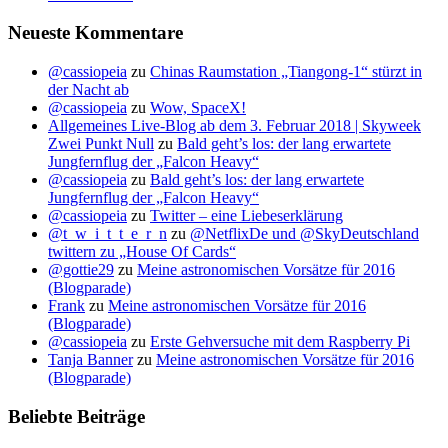
Neueste Kommentare
@cassiopeia
zu
Chinas Raumstation „Tiangong-1“ stürzt in
der Nacht ab
@cassiopeia
zu
Wow, SpaceX!
Allgemeines Live-Blog ab dem 3. Februar 2018 | Skyweek
Zwei Punkt Null
zu
Bald geht’s los: der lang erwartete
Jungfernflug der „Falcon Heavy“
@cassiopeia
zu
Bald geht’s los: der lang erwartete
Jungfernflug der „Falcon Heavy“
@cassiopeia
zu
Twitter – eine Liebeserklärung
@t_w_i_t_t_e_r_n
zu
@NetflixDe und @SkyDeutschland
twittern zu „House Of Cards“
@gottie29
zu
Meine astronomischen Vorsätze für 2016
(Blogparade)
Frank
zu
Meine astronomischen Vorsätze für 2016
(Blogparade)
@cassiopeia
zu
Erste Gehversuche mit dem Raspberry Pi
Tanja Banner
zu
Meine astronomischen Vorsätze für 2016
(Blogparade)
Beliebte Beiträge