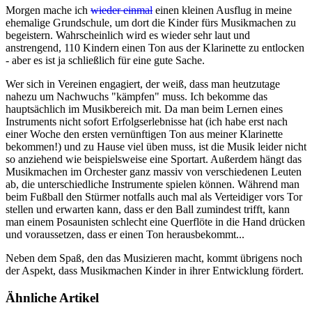
Morgen mache ich
wieder einmal
einen kleinen Ausflug in meine
ehemalige Grundschule, um dort die Kinder fürs Musikmachen zu
begeistern. Wahrscheinlich wird es wieder sehr laut und
anstrengend, 110 Kindern einen Ton aus der Klarinette zu entlocken
- aber es ist ja schließlich für eine gute Sache.
Wer sich in Vereinen engagiert, der weiß, dass man heutzutage
nahezu um Nachwuchs "kämpfen" muss. Ich bekomme das
hauptsächlich im Musikbereich mit. Da man beim Lernen eines
Instruments nicht sofort Erfolgserlebnisse hat (ich habe erst nach
einer Woche den ersten vernünftigen Ton aus meiner Klarinette
bekommen!) und zu Hause viel üben muss, ist die Musik leider nicht
so anziehend wie beispielsweise eine Sportart. Außerdem hängt das
Musikmachen im Orchester ganz massiv von verschiedenen Leuten
ab, die unterschiedliche Instrumente spielen können. Während man
beim Fußball den Stürmer notfalls auch mal als Verteidiger vors Tor
stellen und erwarten kann, dass er den Ball zumindest trifft, kann
man einem Posaunisten schlecht eine Querflöte in die Hand drücken
und voraussetzen, dass er einen Ton herausbekommt...
Neben dem Spaß, den das Musizieren macht, kommt übrigens noch
der Aspekt, dass Musikmachen Kinder in ihrer Entwicklung fördert.
Ähnliche Artikel