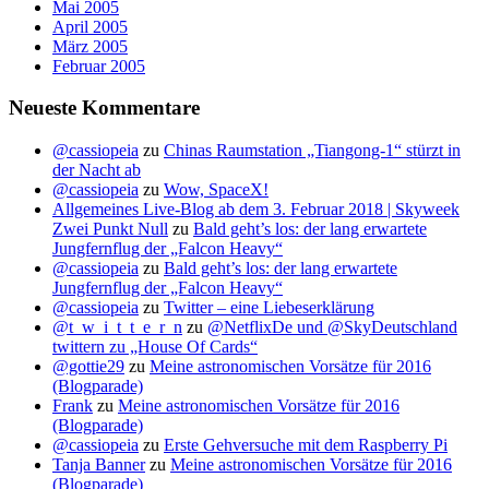
Mai 2005
April 2005
März 2005
Februar 2005
Neueste Kommentare
@cassiopeia
zu
Chinas Raumstation „Tiangong-1“ stürzt in
der Nacht ab
@cassiopeia
zu
Wow, SpaceX!
Allgemeines Live-Blog ab dem 3. Februar 2018 | Skyweek
Zwei Punkt Null
zu
Bald geht’s los: der lang erwartete
Jungfernflug der „Falcon Heavy“
@cassiopeia
zu
Bald geht’s los: der lang erwartete
Jungfernflug der „Falcon Heavy“
@cassiopeia
zu
Twitter – eine Liebeserklärung
@t_w_i_t_t_e_r_n
zu
@NetflixDe und @SkyDeutschland
twittern zu „House Of Cards“
@gottie29
zu
Meine astronomischen Vorsätze für 2016
(Blogparade)
Frank
zu
Meine astronomischen Vorsätze für 2016
(Blogparade)
@cassiopeia
zu
Erste Gehversuche mit dem Raspberry Pi
Tanja Banner
zu
Meine astronomischen Vorsätze für 2016
(Blogparade)