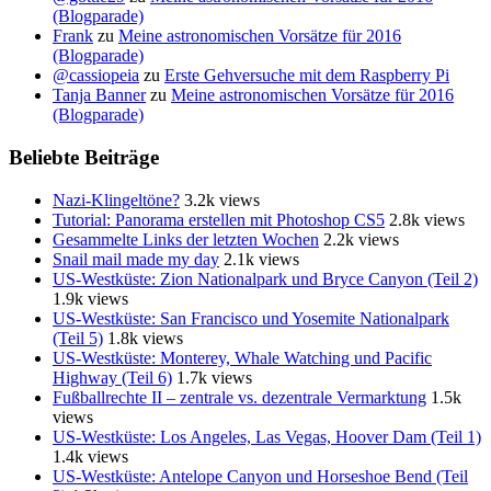
(Blogparade)
Frank
zu
Meine astronomischen Vorsätze für 2016
(Blogparade)
@cassiopeia
zu
Erste Gehversuche mit dem Raspberry Pi
Tanja Banner
zu
Meine astronomischen Vorsätze für 2016
(Blogparade)
Beliebte Beiträge
Nazi-Klingeltöne?
3.2k views
Tutorial: Panorama erstellen mit Photoshop CS5
2.8k views
Gesammelte Links der letzten Wochen
2.2k views
Snail mail made my day
2.1k views
US-Westküste: Zion Nationalpark und Bryce Canyon (Teil 2)
1.9k views
US-Westküste: San Francisco und Yosemite Nationalpark
(Teil 5)
1.8k views
US-Westküste: Monterey, Whale Watching und Pacific
Highway (Teil 6)
1.7k views
Fußballrechte II – zentrale vs. dezentrale Vermarktung
1.5k
views
US-Westküste: Los Angeles, Las Vegas, Hoover Dam (Teil 1)
1.4k views
US-Westküste: Antelope Canyon und Horseshoe Bend (Teil