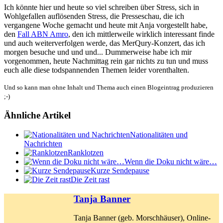
Ich könnte hier und heute so viel schreiben über Stress, sich in
Wohlgefallen auflösenden Stress, die Presseschau, die ich
vergangene Woche gemacht und heute mit Anja vorgestellt habe,
den
Fall ABN Amro
, den ich mittlerweile wirklich interessant finde
und auch weiterverfolgen werde, das MerQury-Konzert, das ich
morgen besuche und und und... Dummerweise habe ich mir
vorgenommen, heute Nachmittag rein gar nichts zu tun und muss
euch alle diese todspannenden Themen leider vorenthalten.
Und so kann man ohne Inhalt und Thema auch einen Blogeintrag produzieren
;-)
Ähnliche Artikel
Nationalitäten und
Nachrichten
Ranklotzen
Wenn die Doku nicht wäre…
Kurze Sendepause
Die Zeit rast
Tanja Banner
Tanja Banner (geb. Morschhäuser), Online-