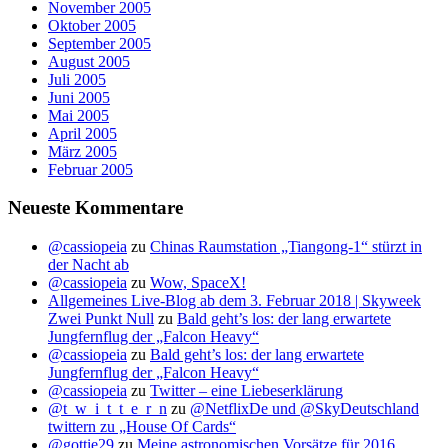
November 2005
Oktober 2005
September 2005
August 2005
Juli 2005
Juni 2005
Mai 2005
April 2005
März 2005
Februar 2005
Neueste Kommentare
@cassiopeia
zu
Chinas Raumstation „Tiangong-1“ stürzt in
der Nacht ab
@cassiopeia
zu
Wow, SpaceX!
Allgemeines Live-Blog ab dem 3. Februar 2018 | Skyweek
Zwei Punkt Null
zu
Bald geht’s los: der lang erwartete
Jungfernflug der „Falcon Heavy“
@cassiopeia
zu
Bald geht’s los: der lang erwartete
Jungfernflug der „Falcon Heavy“
@cassiopeia
zu
Twitter – eine Liebeserklärung
@t_w_i_t_t_e_r_n
zu
@NetflixDe und @SkyDeutschland
twittern zu „House Of Cards“
@gottie29
zu
Meine astronomischen Vorsätze für 2016