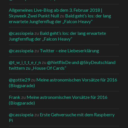
Allgemeines Live-Blog ab dem 3. Februar 2018 |
Skyweek Zwei Punkt Null
zu
Bald geht’s los: der lang
erwartete Jungfernflug der „Falcon Heavy“
@cassiopeia
zu
Bald geht’s los: der lang erwartete
Jungfernflug der „Falcon Heavy“
@cassiopeia
zu
Twitter – eine Liebeserklärung
@t_w_i_t_t_e_r_n
zu
@NetflixDe und @SkyDeutschland
twittern zu „House Of Cards“
@gottie29
zu
Meine astronomischen Vorsätze für 2016
(Blogparade)
Frank
zu
Meine astronomischen Vorsätze für 2016
(Blogparade)
@cassiopeia
zu
Erste Gehversuche mit dem Raspberry
Pi