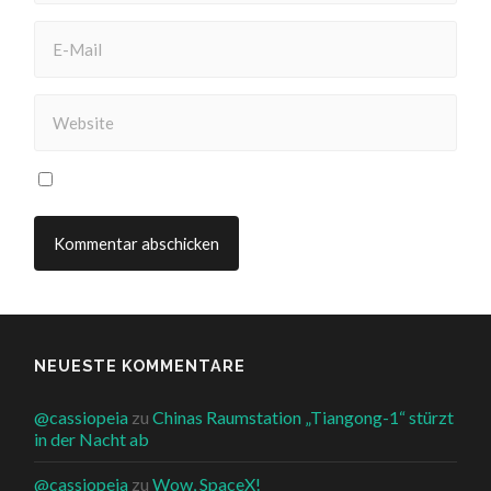
NEUESTE KOMMENTARE
@cassiopeia
zu
Chinas Raumstation „Tiangong-1“ stürzt
in der Nacht ab
@cassiopeia
zu
Wow, SpaceX!