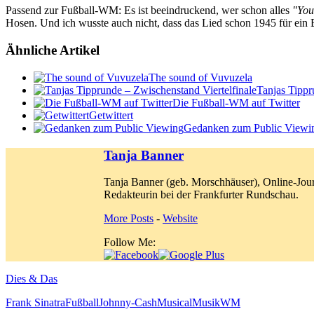
Passend zur Fußball-WM: Es ist beeindruckend, wer schon alles
"You
Hosen. Und ich wusste auch nicht, dass das Lied schon 1945 für ein
Ähnliche Artikel
The sound of Vuvuzela
Tanjas Tippr
Die Fußball-WM auf Twitter
Getwittert
Gedanken zum Public Viewi
Tanja Banner
Tanja Banner (geb. Morschhäuser), Online-Jour
Redakteurin bei der Frankfurter Rundschau.
More Posts
-
Website
Follow Me:
Dies & Das
Frank Sinatra
Fußball
Johnny-Cash
Musical
Musik
WM