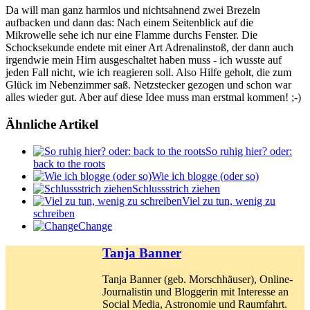
Da will man ganz harmlos und nichtsahnend zwei Brezeln
aufbacken und dann das: Nach einem Seitenblick auf die
Mikrowelle sehe ich nur eine Flamme durchs Fenster. Die
Schocksekunde endete mit einer Art Adrenalinstoß, der dann auch
irgendwie mein Hirn ausgeschaltet haben muss - ich wusste auf
jeden Fall nicht, wie ich reagieren soll. Also Hilfe geholt, die zum
Glück im Nebenzimmer saß. Netzstecker gezogen und schon war
alles wieder gut. Aber auf diese Idee muss man erstmal kommen! ;-)
Ähnliche Artikel
So ruhig hier? oder:
back to the roots
Wie ich blogge (oder so)
Schlussstrich ziehen
Viel zu tun, wenig zu
schreiben
Change
Tanja Banner
Tanja Banner (geb. Morschhäuser), Online-
Journalistin und Bloggerin mit Interesse an
Social Media, Astronomie und Raumfahrt.