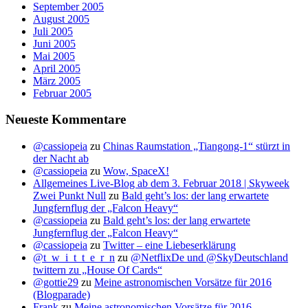
September 2005
August 2005
Juli 2005
Juni 2005
Mai 2005
April 2005
März 2005
Februar 2005
Neueste Kommentare
@cassiopeia
zu
Chinas Raumstation „Tiangong-1“ stürzt in
der Nacht ab
@cassiopeia
zu
Wow, SpaceX!
Allgemeines Live-Blog ab dem 3. Februar 2018 | Skyweek
Zwei Punkt Null
zu
Bald geht’s los: der lang erwartete
Jungfernflug der „Falcon Heavy“
@cassiopeia
zu
Bald geht’s los: der lang erwartete
Jungfernflug der „Falcon Heavy“
@cassiopeia
zu
Twitter – eine Liebeserklärung
@t_w_i_t_t_e_r_n
zu
@NetflixDe und @SkyDeutschland
twittern zu „House Of Cards“
@gottie29
zu
Meine astronomischen Vorsätze für 2016
(Blogparade)
Frank
zu
Meine astronomischen Vorsätze für 2016