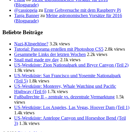
(Blogparade)
@cassiopeia
zu
Erste Gehversuche mit dem Raspberry Pi
Tanja Banner
zu
Meine astronomischen Vorsätze für 2016
(Blogparade)
Beliebte Beiträge
Nazi-Klingeltöne?
3.2k views
Tutorial: Panorama erstellen mit Photoshop CS5
2.8k views
Gesammelte Links der letzten Wochen
2.2k views
Snail mail made my day
2.1k views
US-Westküste: Zion Nationalpark und Bryce Canyon (Teil 2)
1.9k views
US-Westküste: San Francisco und Yosemite Nationalpark
(Teil 5)
1.8k views
US-Westküste: Monterey, Whale Watching und Pacific
Highway (Teil 6)
1.7k views
Fußballrechte II – zentrale vs. dezentrale Vermarktung
1.5k
views
US-Westküste: Los Angeles, Las Vegas, Hoover Dam (Teil 1)
1.4k views
US-Westküste: Antelope Canyon und Horseshoe Bend (Teil
3)
1.3k views