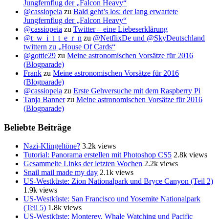
Jungfernflug der „Falcon Heavy“
@cassiopeia
zu
Bald geht’s los: der lang erwartete
Jungfernflug der „Falcon Heavy“
@cassiopeia
zu
Twitter – eine Liebeserklärung
@t_w_i_t_t_e_r_n
zu
@NetflixDe und @SkyDeutschland
twittern zu „House Of Cards“
@gottie29
zu
Meine astronomischen Vorsätze für 2016
(Blogparade)
Frank
zu
Meine astronomischen Vorsätze für 2016
(Blogparade)
@cassiopeia
zu
Erste Gehversuche mit dem Raspberry Pi
Tanja Banner
zu
Meine astronomischen Vorsätze für 2016
(Blogparade)
Beliebte Beiträge
Nazi-Klingeltöne?
3.2k views
Tutorial: Panorama erstellen mit Photoshop CS5
2.8k views
Gesammelte Links der letzten Wochen
2.2k views
Snail mail made my day
2.1k views
US-Westküste: Zion Nationalpark und Bryce Canyon (Teil 2)
1.9k views
US-Westküste: San Francisco und Yosemite Nationalpark
(Teil 5)
1.8k views
US-Westküste: Monterey, Whale Watching und Pacific