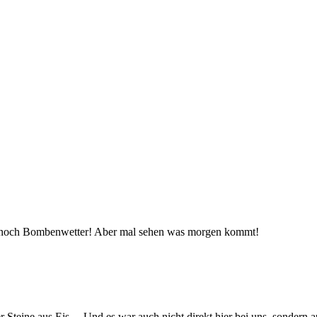
mer noch Bombenwetter! Aber mal sehen was morgen kommt!
er Steine aus Eis… Und es war auch nicht direkt hier bei uns, sonder