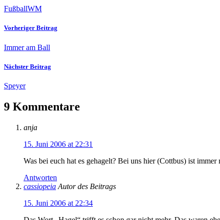
Fußball
WM
Vorheriger Beitrag
Immer am Ball
Nächster Beitrag
Speyer
9 Kommentare
anja
15. Juni 2006 at 22:31
Was bei euch hat es gehagelt? Bei uns hier (Cottbus) ist im
Antworten
cassiopeia
Autor des Beitrags
15. Juni 2006 at 22:34
Das Wort „Hagel“ trifft es schon gar nicht mehr. Das waren eh