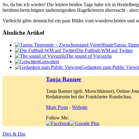
So, da bin ich wieder! Die letzten beiden Tage habe ich in Heidelber
berühmt-berüchtigten taubeneigroßen Hagelkörnern überrascht - aber
Vielleicht gibts demnächst ein paar Bilder vom wunderschönen und seh
Ähnliche Artikel
Tanjas Tippr
Die Fußball-WM auf Twitter
The sound of Vuvuzela
Getwittert
Gedanken zum Public Viewi
Tanja Banner
Tanja Banner (geb. Morschhäuser), Online-Jour
Redakteurin bei der Frankfurter Rundschau.
More Posts
-
Website
Follow Me:
Dies & Das