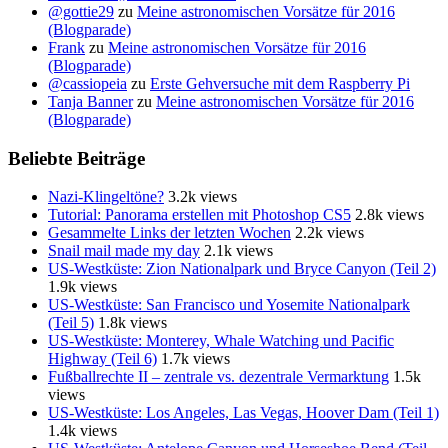
@gottie29
zu
Meine astronomischen Vorsätze für 2016
(Blogparade)
Frank
zu
Meine astronomischen Vorsätze für 2016
(Blogparade)
@cassiopeia
zu
Erste Gehversuche mit dem Raspberry Pi
Tanja Banner
zu
Meine astronomischen Vorsätze für 2016
(Blogparade)
Beliebte Beiträge
Nazi-Klingeltöne?
3.2k views
Tutorial: Panorama erstellen mit Photoshop CS5
2.8k views
Gesammelte Links der letzten Wochen
2.2k views
Snail mail made my day
2.1k views
US-Westküste: Zion Nationalpark und Bryce Canyon (Teil 2)
1.9k views
US-Westküste: San Francisco und Yosemite Nationalpark
(Teil 5)
1.8k views
US-Westküste: Monterey, Whale Watching und Pacific
Highway (Teil 6)
1.7k views
Fußballrechte II – zentrale vs. dezentrale Vermarktung
1.5k
views
US-Westküste: Los Angeles, Las Vegas, Hoover Dam (Teil 1)
1.4k views