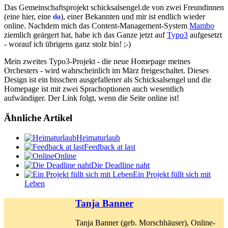
Das Gemeinschaftsprojekt schicksalsengel.de von zwei Freundinnen
(eine hier, eine
da
), einer Bekannten und mir ist endlich wieder
online. Nachdem mich das Content-Management-System
Mambo
ziemlich geärgert hat, habe ich das Ganze jetzt auf
Typo3
aufgesetzt
- worauf ich übrigens ganz stolz bin! ;-)
Mein zweites Typo3-Projekt - die neue Homepage meines
Orchesters - wird wahrscheinlich im März freigeschaltet. Dieses
Design ist ein bisschen ausgefallener als Schicksalsengel und die
Homepage ist mit zwei Sprachoptionen auch wesentlich
aufwändiger. Der Link folgt, wenn die Seite online ist!
Ähnliche Artikel
Heimaturlaub
Feedback at last
Online
Die Deadline naht
Ein Projekt füllt sich mit
Leben
Tanja Banner
Tanja Banner (geb. Morschhäuser), Online-