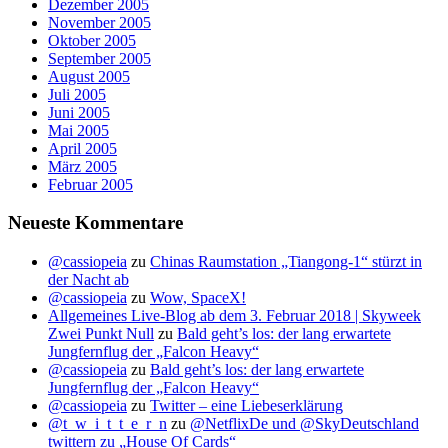
Dezember 2005
November 2005
Oktober 2005
September 2005
August 2005
Juli 2005
Juni 2005
Mai 2005
April 2005
März 2005
Februar 2005
Neueste Kommentare
@cassiopeia
zu
Chinas Raumstation „Tiangong-1“ stürzt in
der Nacht ab
@cassiopeia
zu
Wow, SpaceX!
Allgemeines Live-Blog ab dem 3. Februar 2018 | Skyweek
Zwei Punkt Null
zu
Bald geht’s los: der lang erwartete
Jungfernflug der „Falcon Heavy“
@cassiopeia
zu
Bald geht’s los: der lang erwartete
Jungfernflug der „Falcon Heavy“
@cassiopeia
zu
Twitter – eine Liebeserklärung
@t_w_i_t_t_e_r_n
zu
@NetflixDe und @SkyDeutschland
twittern zu „House Of Cards“