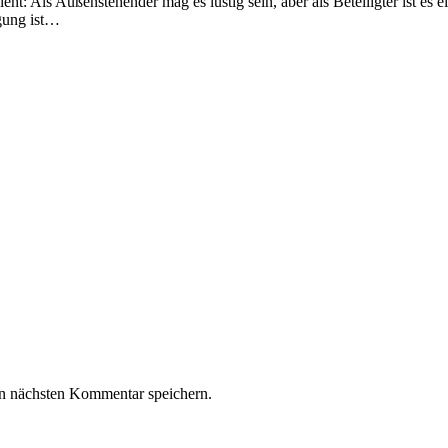
t: Als Außenstehender mag es lustig sein, aber als Beteiligter ist es e
gung ist…
n nächsten Kommentar speichern.