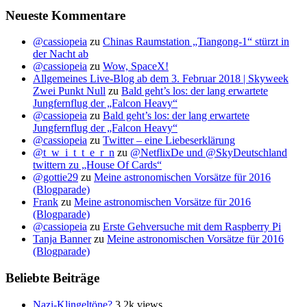
Neueste Kommentare
@cassiopeia
zu
Chinas Raumstation „Tiangong-1“ stürzt in
der Nacht ab
@cassiopeia
zu
Wow, SpaceX!
Allgemeines Live-Blog ab dem 3. Februar 2018 | Skyweek
Zwei Punkt Null
zu
Bald geht’s los: der lang erwartete
Jungfernflug der „Falcon Heavy“
@cassiopeia
zu
Bald geht’s los: der lang erwartete
Jungfernflug der „Falcon Heavy“
@cassiopeia
zu
Twitter – eine Liebeserklärung
@t_w_i_t_t_e_r_n
zu
@NetflixDe und @SkyDeutschland
twittern zu „House Of Cards“
@gottie29
zu
Meine astronomischen Vorsätze für 2016
(Blogparade)
Frank
zu
Meine astronomischen Vorsätze für 2016
(Blogparade)
@cassiopeia
zu
Erste Gehversuche mit dem Raspberry Pi
Tanja Banner
zu
Meine astronomischen Vorsätze für 2016
(Blogparade)
Beliebte Beiträge
Nazi-Klingeltöne?
3.2k views